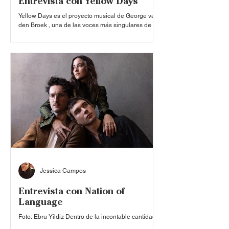
Entrevista con Yellow Days
Yellow Days es el proyecto musical de George van
den Broek , una de las voces más singulares de la
música independiente contemporánea. Desde su
debut a los 16 años, el artista británico ha
construido un universo sonoro profundamente
personal que mezcla soul, jazz, funk y lo-fi,
caracterizado por su voz grave, atmósferas
introspectivas y una sensibilidad emocional poco
común. Su música desafía las etiquetas de género
y se distingue por su riqueza armónica y su
enfoque profund
Jessica Campos
Entrevista con Nation of
Language
Foto: Ebru Yildiz Dentro de la incontable cantidad
de músicos, bandas y artistas que podemos