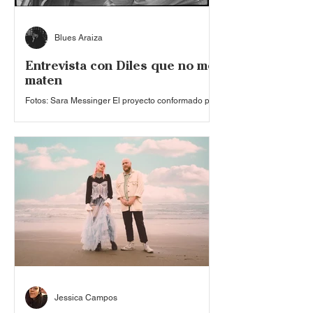
Blues Araiza
Entrevista con Diles que no me
maten
Fotos: Sara Messinger El proyecto conformado por
Jonás Derbez, Andrés Lupone, Jerónimo García y
los hermanos Raúl y Gerardo Ponce, se ha
posicionado como uno de los referentes del
mexaground contemporáneo. La amplitud en la
paleta de sonidos al interior de Diles que no me
maten ha llevado a los capitalinos a través de jams
de experimentación, guiños krautrock, poética
metropolitana y una envidiable discografía. Desde
el EP ‘Cayó de su Gloria el Diablo’ (2019), el
quinteto ha
Jessica Campos