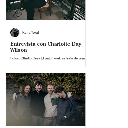
Karla Toral
Entrevista con Charlotte Day
Wilson
Fotos: Othello Grey El patchwork se trata de una
técnica de costura artesanal centenaria que va
más allá de simplemente unir trozos de tela. Es un
arte que combina creatividad, precisión y
paciencia capaz de transformar retazos dispersos
en verdaderas piezas artísticas. Esta técnica da
título al más reciente proyecto de la
multiinstrumentista Charlotte Day Wilson . A través
de su música, la canadiense entrelaza elementos
de jazz, soul, folk y R&B de una forma única, capaz
d