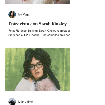
Issi Vega
Entrevista con Sarah Kinsley
Foto: Florence Sullivan Sarah Kinsley regresa este
2026 con el EP ‘Fleeting’, una compilación sincera
que navega el synth pop. Conocida por una pluma
transgresora, la artista atraviesa una nueva etapa
en su música que le da un nuevo rostro a su
discografía: la melancolía de su voz, entrelazada
con sintetizadores y armonías percusivas,
construye un nuevo mundo a través de la realidad.
Este EP, ambicioso y tenaz, se convierte en un
retrato de la ruptura y la aceptación de que n
Lilith Jaime