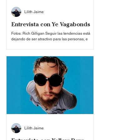
Lilith Jaime
Entrevista con Ye Vagabonds
Fotos: Rich Gilligan Seguir las tendencias está
dejando de ser atractivo para las personas, e
incluso para aquellas que tienen un nombre dentro
de la industria musical. Para la banda irlandesa Ye
Vagabonds no hay nada más auténtico y puro que
cantar en sus acentos nativos, dejando de lado las
entonaciones americanas o incluso las inglesas. El
objetivo no es vender masivamente sus canciones,
sino conectar con su audiencia de la manera más
real posible. Este año, la agrupación
Lilith Jaime