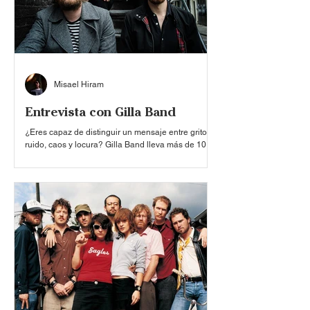
Misael Hiram
Entrevista con Gilla Band
¿Eres capaz de distinguir un mensaje entre gritos,
ruido, caos y locura? Gilla Band lleva más de 10
años perfeccionando el arte de comunicarse
mediante las formas más viscerales posibles. Y
aunque a sus oídos, para ellos actualmente nada
es muy estruendoso, continúan en la búsqueda de
crear sonidos que los reten en todo sentido: desde
que se levantan para ir al estudio hasta cuando
deciden que una canción está “en su punto”. El
grupo irlandés, conformado por Dara Kiely (voz