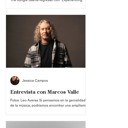
The Jungle Giants regresan con ‘Experiencing
Feelings of Joy’, un álbum que transforma las
heridas en música. Después de atravesar una
etapa marcada por el desamor, la introspección y
un profundo proceso de sanación, la banda nos
cuenta en 10 canciones su proceso de duelo y
superación en una de las etapas más turbulentas
de su vida. Además, nos enseña como una ruptura
amorosa puede cambiar procesos creativos y
formas de concebir el arte. Tuvimos la oportunidad
de platicar con
Jessica Campos
Entrevista con Marcos Valle
Fotos: Leo Aversa Si pensamos en la genialidad
de la música, podríamos encontrar una amplísima
variedad de opiniones, críticas y comentarios que
realizar. Pero sin lugar a duda lo que nos deja sin
palabras —y muy pocos llegamos a percibir— es
que a través de la música no solo realizamos una