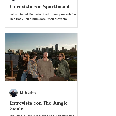
Entrevista con Sparklmami
Fotos: Daniel Delgado Sparklmami presenta ‘In
This Body’, su álbum debut y su proyecto
profundamente personal en el que explora la
identidad, las raíces mexicoestadounidenses, la
familia y la reconexión con su propia voz. A través
de una mezcla de influencias que van desde el
bolero, la cumbia y la música de figuras como Juan
Gabriel, hasta sonidos contemporáneos y
experimentales, la artista convierte sus
experiencias de vida en un ejercicio de
vulnerabilidad y memoria. Tuvim
Lilith Jaime
Entrevista con The Jungle
Giants