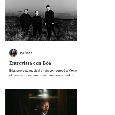
adoración constante hacia las profundidades de
nuestra psique —y por ende hacia las deidades
interiores que guiaron nuestros pasos hasta aquí
—, sino que también erradicamos las barreras li
Issi Vega
Entrevista con Bôa
Bôa, proyecto musical británico, regresó a México
el pasado junio para presentarse en el Teatro
Metropólitan, su primer concierto en solitario en el
país. Tras su visita en 2025 como parte del festival
Corona Capital, la agrupación vuelve a los
escenarios presentando ‘Whiplash’, su primer
álbum de estudio en veinte años. Atravesada por
la sinceridad, el amor y la identidad, Bôa se ha
incrustado en los corazones de nuevas
generaciones en un segundo aliento para la