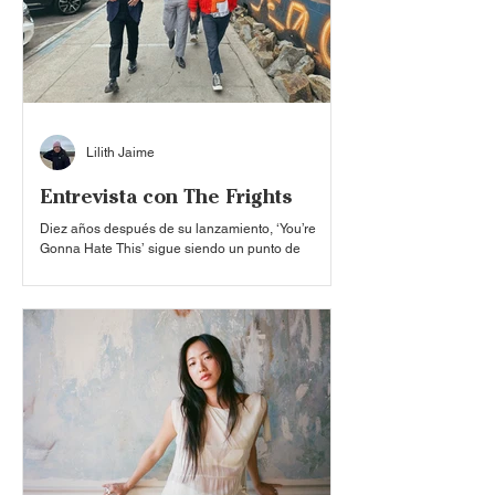
es
Lilith Jaime
Entrevista con The Frights
Diez años después de su lanzamiento, ‘You’re
Gonna Hate This’ sigue siendo un punto de
inflexión en la historia de The Frights. El álbum no
solo marcó una nueva etapa para la banda de San
Diego, sino que también representó el momento
en que comenzaron a llevar su música a nuevos
escenarios y a consolidar una conexión especial
con sus seguidores. Tuvimos la oportunidad de
conversar con Jordan Clark (guitarrista), Mikey
Carnevale (vocalista) y Marc Finn (baterista), en
donde re