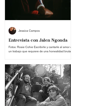
banda. Alime
Jessica Campos
Entrevista con Jalen Ngonda
Fotos: Rosie Cohie Escribirle y cantarle al amor es
un trabajo que requiere de una honestidad brutal
por parte del intérprete, para poder así escuchar
con claridad los mensajes del alma que viene a
compartirse con la humanidad. Ahora bien, hacer
del amor una doctrina, es una tarea aún más
compleja y demandante, cuyo compromiso
requiere que dicho talento y presencia sean
infatigables. Por lo tanto, tras el lanzamiento de
‘Doctrine of Love’, el segundo álbum de estudio de
Jalen