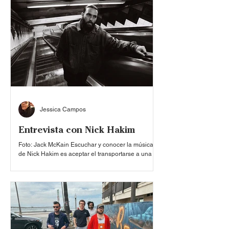
Thomas Walmsley (bajo), Adam Smith (teclados y
guitarra) y Rens Ottink (batería), ha construido una
identidad sonora muy particular con álbumes como
‘Sun Structures’ (2014), ‘Volcano’ (2017) y ‘Exotico’
(2023), reafirmando una evolución constante entre
Jessica Campos
Entrevista con Nick Hakim
Foto: Jack McKain Escuchar y conocer la música
de Nick Hakim es aceptar el transportarse a una
realidad infinita, paralela y simultánea, en la que si
bien en cualquier momento, lugar y contexto
podemos convertirnos en los protagonistas de una
profunda obra de arte, también existe la
posibilidad de que dicha experiencia se vuelva tan
sublime que nos haga llorar derramando una, dos,
tres o muchísimas más lágrimas, gracias a la
hermosura y pureza que habitan en su lenguaje. Y