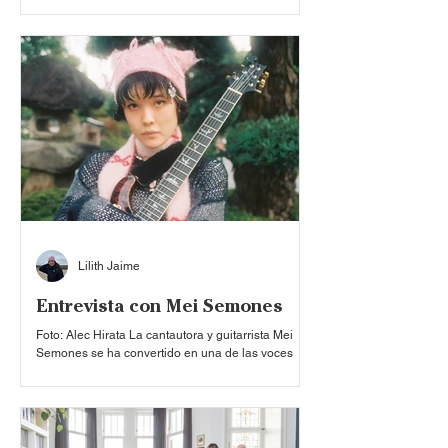
proyecto ambicioso y detallado que trasciende las
voces de las cosas que no importan tanto cuando
el tiempo pasa. Avanzar se traduce en sus
sonidos, que van desde la suavidad del pop hasta
la fantasía del R&B: una visión polifónica en
español. Este material de larga duración se
convierte en una puerta grande, orgánica y
humana al futur
Lilith Jaime
Entrevista con Mei Semones
Foto: Alec Hirata La cantautora y guitarrista Mei
Semones se ha convertido en una de las voces
emergentes más interesantes del indie actual,
gracias a una propuesta que mezcla sensibilidad,
técnica y una identidad cultural muy marcada. Con
ayuda de su familia, amigos y sus fans, ha logrado
lanzar distintos materiales, en ambos, formato