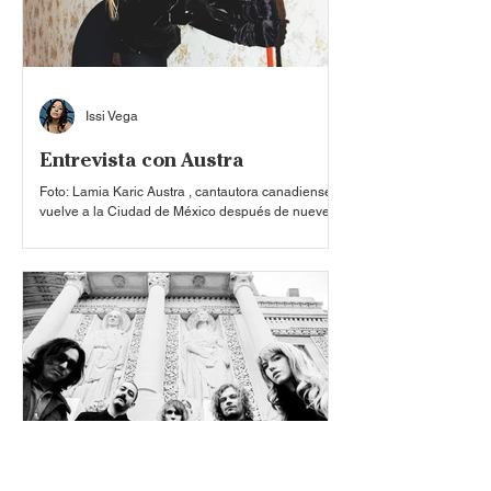
Issi Vega
Entrevista con Austra
Foto: Lamia Karic Austra , cantautora canadiense,
vuelve a la Ciudad de México después de nueve
años, en un estado de madurez y vulnerabilidad
lírica como nunca antes. Tras el lanzamiento de su
álbum de estudio, ‘ Chin Up Buttercup ’ , la artista
deja caer las máscaras ante la honestidad de los
escenarios, brilla entre lo mínimo y el lienzo en
blanco de un futuro por escribir: un descubrimiento
propio que se expande hacia nuevos sonidos,
desde lo electrónico hasta lo espacial