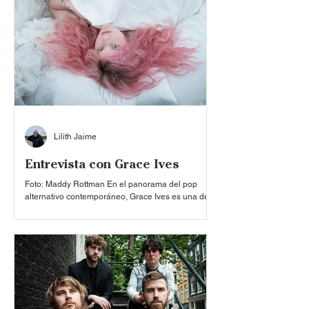
que tuvimos con ella, la artista catalogada como “la
princesa del dream pop español”, incluso nos
contó que atravesar el Atlántico se siente como
mirar la luz al final del camino, dentro de una
importante travesí
Lilith Jaime
Entrevista con Grace Ives
Foto: Maddy Rottman En el panorama del pop
alternativo contemporáneo, Grace Ives es una de
las voces más singulares y honestas de su
generación. Con una propuesta que combina lo
íntimo y lo experimental, su música no solo
destaca por su sensibilidad sonora, sino también
por la profundidad emocional que atraviesa cada
una de sus canciones. A lo largo de su carrera,
Ives ha explorado temas como el cambio personal,
la vulnerabilidad, las relaciones y la búsqueda de
identidad, co