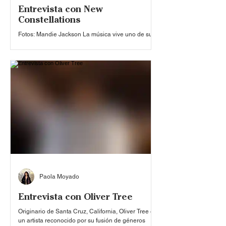
Entrevista con New
Constellations
Fotos: Mandie Jackson La música vive uno de sus
momentos más interesantes en años, debido a la
gigantesca ola de nombres que han logrado
conectar y posicionarse entre millones de
personas, que desde un lugar profundamente
emocional, siguen sus pasos a través de las
plataformas digitales. Por lo tanto, proyectos como
New Constellations resultan no solo un claro
ejemplo de constancia, sino del éxito que este tipo
de exposición e impulsos le ha brindado a los
músicos de largo al
Paola Moyado
Entrevista con Oliver Tree
Originario de Santa Cruz, California, Oliver Tree es
un artista reconocido por su fusión de géneros