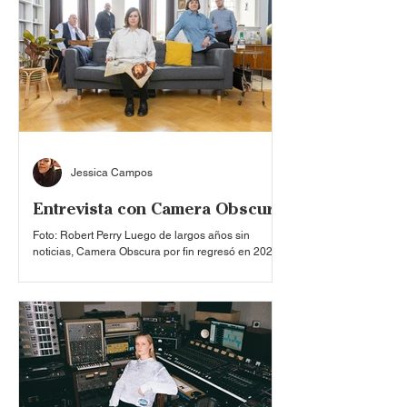
corto y extenso. En estos demuestra la versatilidad
que tiene con su instrumento que la caracteriza: la
guitarra. Además, su carrera continúa
Jessica Campos
Entrevista con Camera Obscura
Foto: Robert Perry Luego de largos años sin
noticias, Camera Obscura por fin regresó en 2024
a los sets de grabación — y este 2026 a los
escenarios — para ofrecer una serie de
presentaciones, entre las que se encuentran un
concierto en el Gran Forum Coyoacán de la
Ciudad de México, que propició que pudiéramos
tener una charla con el baterista Lee Thomson . En
ella hablamos tanto de la experiencia de la banda
dando conciertos a través del mundo, como de esa
conexión particu