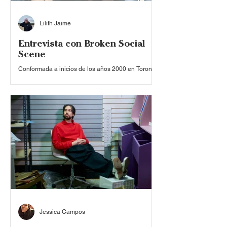
Lilith Jaime
Entrevista con Broken Social
Scene
Conformada a inicios de los años 2000 en Toronto,
Broken Social Scene se posicionó como uno de
los colectivos más influyentes del indie rock
contemporáneo. Más que una banda tradicional, el
proyecto funciona como una comunidad musical
en constante cambio, donde decenas de
integrantes han dado forma a un sonido
expansivo, emotivo y profundamente colaborativo.
Su propuesta mezcla capas de guitarras, arreglos
orquestales y una sensibilidad colectiva que
desafía las estructuras
Jessica Campos