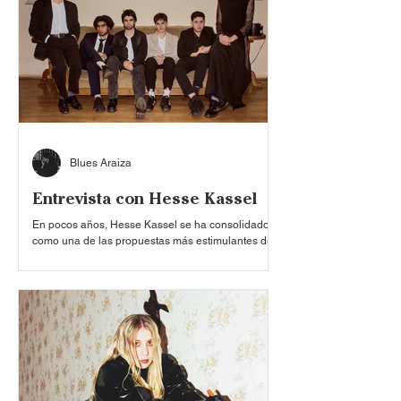
post-punk y la psicodelia colisionan con letras
afiladas, humor oscuro y una mirada crítica al
mundo contemporáneo. En medio de distopías
eléctricas y melodías retorcidas, el grupo se ha
consolidad
Blues Araiza
Entrevista con Hesse Kassel
En pocos años, Hesse Kassel se ha consolidado
como una de las propuestas más estimulantes de
la sónica latinoamericana. Renatto Olivares (voz,
saxofón), Joaquín González (teclados), Luca
Cosignani (guitarra), Mauricio Rosas (guitarra),
Matthew Hopper (bajo) y Eduardo Padilla (batería)
irrumpieron en la escena de Santiago de Chile a
inicios de 2023, presentándose en bares locales y
forjando una reputación al filo del art sound . Tras
una serie de sencillos, en marzo del año p