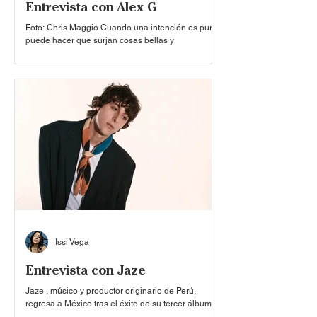
Entrevista con Alex G
Foto: Chris Maggio Cuando una intención es pura,
puede hacer que surjan cosas bellas y
maravillosas de ella, tal y como lo es la música de
un artista que desde adolescente se las ingenió
para explorar su talento, y partiendo de su
habitación en Pennsylvania, se convirtió en un
referente del bedroom pop . Hoy es conocido como
el inconfundible Alex G , quien además comienza
una gira que celebra el lanzamiento de su décimo
disco de estudio, titulado ‘ Headlights ’ , con RCA
Re
Issi Vega
Entrevista con Jaze
Jaze , músico y productor originario de Perú,
regresa a México tras el éxito de su tercer álbum
de estudio, ‘ Quizá no es para tanto ’ . Es un