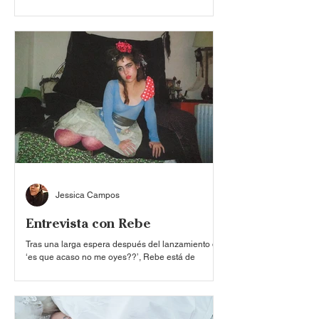
como el pop alternativo, indie pop y electro pop. A
lo largo de su carrera, el músico estadounidense
ha construido un universo donde el humor
absurdo, la sátira y la sensibilidad emocional
conviven constantemente, lo que lo ha llevado a
posicionarse como un fenómeno global de la
cultura pop en la era del internet. Su propuesta
artística no se pone límites ni se encierra en una
Jessica Campos
Entrevista con Rebe
Tras una larga espera después del lanzamiento de
‘es que acaso no me oyes??’, Rebe está de
regreso realizando una gira titánica —sostenida
por las manos de dos personas— que
próximamente hará una parada en la Ciudad de
México. Esto propició que durante una entrevista