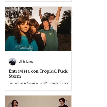
escuchar y conocer en decenas de lugares,
existen agrupaciones como Nation of Language
que bien podrían formar parte de la música que
elegimos escuchar todos los días, ya que sus
brillantes melodías se sienten como el abrazo
cálido de un desconocido, que llega sin avisar un
día por la ciudad. Siendo originarios de Brooklyn,
Nueva York, la banda tuvo su debut discográfico en
2020 con
Lilith Jaime
Entrevista con Tropical Fuck
Storm
Formados en Australia en 2016, Tropical Fuck
Storm es el impredecible laboratorio sonoro
liderado por Gareth Liddiard , junto a Fiona
Kitschin , Erica Dunn y Lauren Hammel . Con una
identidad propia caótica y experimental, la banda
ha construido un universo donde el art rock, el