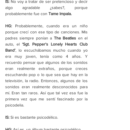
IS:
 No voy a tratar de ser pretencioso y decir 
algo agradable ¿sabes?, porque 
probablemente fue con 
Tame Impala.
HG:
 Probablemente, cuando era un niño 
porque crecí con ese tipo de canciones. Mis 
padres siempre ponían a 
The Beatles
 en el 
auto, el 
‘Sgt. Pepper's Lonely Hearts Club 
Band’
, lo escuchábamos mucho cuando yo 
era muy joven, tenía como 4 años. Y 
recuerdo pensar que algunos de los sonidos 
eran realmente extraños, porque creces 
escuchando pop o lo que sea que hay en la 
televisión, la radio. Entonces, algunos de los 
sonidos eran realmente desconocidos para 
mí. Eran tan raros. Así que tal vez esa fue la 
primera vez que me sentí fascinado por la 
psicodelia.
IS:
 Si es bastante psicodélico.
HG: 
Así es, un álbum bastante psicodélico.