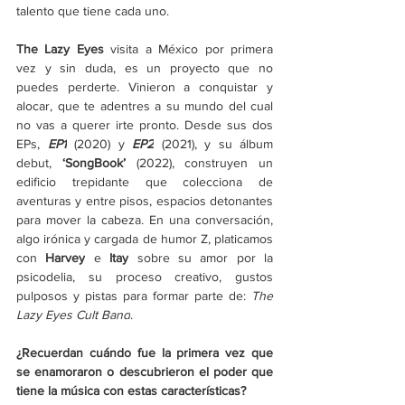
talento que tiene cada uno.
The Lazy Eyes 
visita a México por primera 
vez y sin duda, es un proyecto que no 
puedes perderte. Vinieron a conquistar y 
alocar, que te adentres a su mundo del cual 
no vas a querer irte pronto. Desde sus dos 
EPs, 
EP1
 (2020) y 
EP2
 (2021), y su álbum 
debut, 
‘SongBook’
(2022), construyen un 
edificio trepidante que
colecciona de 
aventuras y entre pisos, espacios detonantes 
para mover la cabeza. En una conversación, 
algo irónica y cargada de humor Z, platicamos 
con 
Harvey
 e 
Itay
 sobre su amor por la 
psicodelia, su proceso creativo, gustos 
pulposos y pistas para formar parte de: 
The 
Lazy Eyes Cult Band
.
¿Recuerdan cuándo fue la primera vez que 
se enamoraron o descubrieron el poder que 
tiene la música con estas características?