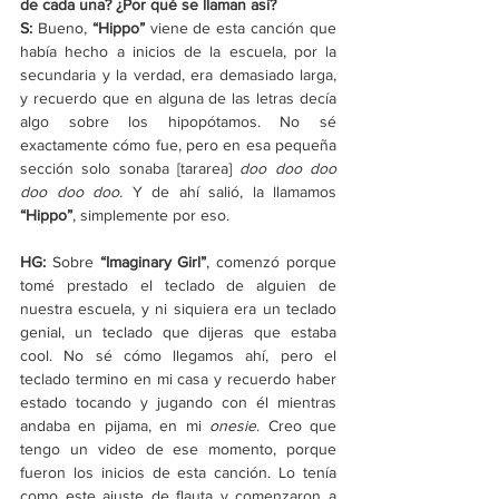
de cada una? ¿Por qué se llaman así?
S:
 Bueno, 
“Hippo”
 viene de esta canción que 
había hecho a inicios de la escuela, por la 
secundaria y la verdad, era demasiado larga, 
y recuerdo que en alguna de las letras decía 
algo sobre los hipopótamos. No sé 
exactamente cómo fue, pero en esa pequeña 
sección solo sonaba [tararea] 
doo doo doo 
doo doo doo.
 Y de ahí salió, la llamamos 
“Hippo”
, simplemente por eso.
HG:
 Sobre 
“Imaginary Girl”
, comenzó porque 
tomé prestado el teclado de alguien de 
nuestra escuela, y ni siquiera era un teclado 
genial, un teclado que dijeras que estaba 
cool. No sé cómo llegamos ahí, pero el 
teclado termino en mi casa y recuerdo haber 
estado tocando y jugando con él mientras 
andaba en pijama, en mi 
onesie
. Creo que 
tengo un video de ese momento, porque 
fueron los inicios de esta canción. Lo tenía 
como este ajuste de flauta y comenzaron a 