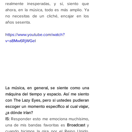
realmente inesperadas, y sí, siento que 
ahora, en la música, todo es más amplio. Ya 
no necesitas de un cliché, encajar en los 
años sesenta.
https://www.youtube.com/watch?
v=a8Mw6RjWGeI
La música, en general, se siente como una 
máquina del tiempo y espacio. Así me siento 
con The Lazy Eyes, pero si ustedes pudieran 
escoger un momento específico al cual viajar, 
¿a dónde irían?
IS:
 Responder esto me emociona muchísimo, 
una de mis bandas favoritas es 
Broadcast
 y 
cuando hicimos la gira por el Reino Unido, 