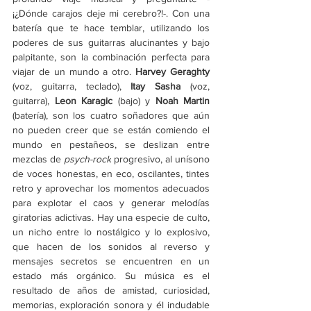
¡¿Dónde carajos deje mi cerebro?!-. Con una 
batería que te hace temblar, utilizando los 
poderes de sus guitarras alucinantes y bajo 
palpitante, son la combinación perfecta para 
viajar de un mundo a otro. 
Harvey Geraghty 
(voz, guitarra, teclado), 
Itay Sasha 
(voz, 
guitarra), 
Leon Karagic
 (bajo) y 
Noah Martin
(batería), son los cuatro soñadores que aún 
no pueden creer que se están comiendo el 
mundo en pestañeos, se deslizan entre 
mezclas de 
psych-rock
 progresivo, al unísono 
de voces honestas, en eco, oscilantes, tintes 
retro y aprovechar los momentos adecuados 
para explotar el caos y generar melodías 
giratorias adictivas. Hay una especie de culto, 
un nicho entre lo nostálgico y lo explosivo, 
que hacen de los sonidos al reverso y 
mensajes secretos se encuentren en un 
estado más orgánico. Su música es el 
resultado de años de amistad, curiosidad, 
memorias, exploración sonora y él indudable 