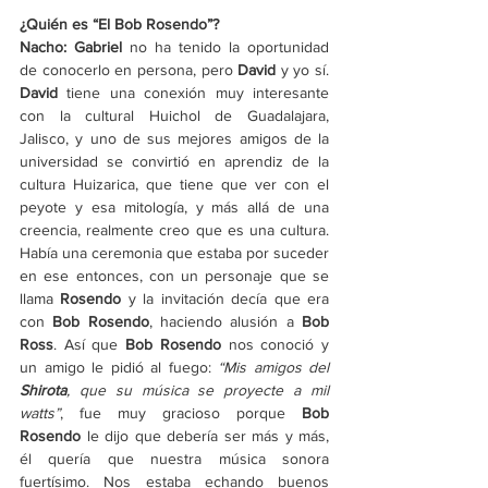
¿Quién es “El Bob Rosendo”?
Nacho: Gabriel 
no ha tenido la oportunidad 
de conocerlo en persona, pero 
David
 y yo sí. 
David
 tiene una conexión muy interesante 
con la cultural Huichol de Guadalajara, 
Jalisco, y uno de sus mejores amigos de la 
universidad se convirtió en aprendiz de la 
cultura Huizarica, que tiene que ver con el 
peyote y esa mitología, y más allá de una 
creencia, realmente creo que es una cultura. 
Había una ceremonia que estaba por suceder 
en ese entonces, con un personaje que se 
llama 
Rosendo
 y la invitación decía que era 
con 
Bob Rosendo
, haciendo alusión a 
Bob 
Ross
. Así que 
Bob Rosendo
 nos conoció y 
un amigo le pidió al fuego: 
“Mis amigos del 
Shirota
, que su música se proyecte a mil 
watts”
, fue muy gracioso porque 
Bob 
Rosendo
 le dijo que debería ser más y más, 
él quería que nuestra música sonora 
fuertísimo. Nos estaba echando buenos 