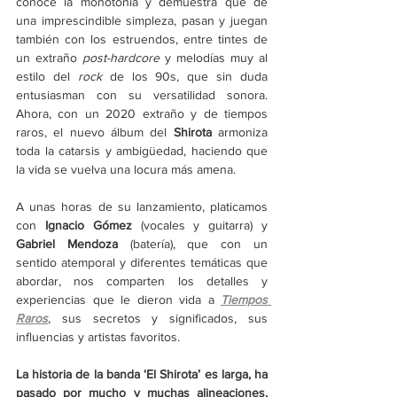
conoce la monotonía y demuestra que de 
una imprescindible simpleza, pasan y juegan 
también con los estruendos, entre tintes de 
un extraño 
post-hardcore
 y melodías muy al 
estilo del 
rock
 de los 90s, que sin duda 
entusiasman con su versatilidad sonora. 
Ahora, con un 2020 extraño y de tiempos 
raros, el nuevo álbum del 
Shirota
 armoniza 
toda la catarsis y ambigüedad, haciendo que 
la vida se vuelva una locura más amena. 
A unas horas de su lanzamiento, platicamos 
con 
Ignacio Gómez
 (vocales y guitarra) y 
Gabriel Mendoza
 (batería), que con un 
sentido atemporal y diferentes temáticas que 
abordar, nos comparten los detalles y 
experiencias que le dieron vida a 
Tiempos 
Raros
, sus secretos y significados, sus 
influencias y artistas favoritos. 
La historia de la banda ‘El Shirota’ es larga, ha 
pasado por mucho y muchas alineaciones, 