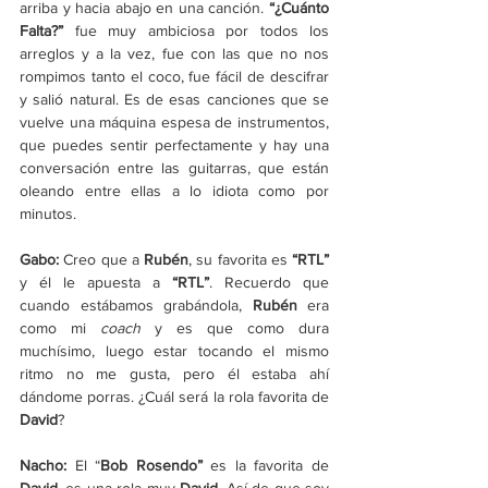
arriba y hacia abajo en una canción.
 “¿Cuánto 
Falta?” 
fue muy ambiciosa por todos los 
arreglos y a la vez, fue con las que no nos 
rompimos tanto el coco, fue fácil de descifrar 
y salió natural. Es de esas canciones que se 
vuelve una máquina espesa de instrumentos, 
que puedes sentir perfectamente y hay una 
conversación entre las guitarras, que están 
oleando entre ellas a lo idiota como por 
minutos. 
Gabo: 
Creo que a 
Rubén
, su favorita es 
“RTL”
y él le apuesta a 
“RTL”
. Recuerdo que 
cuando estábamos grabándola, 
Rubén
 era 
como mi 
coach
 y es que como dura 
muchísimo, luego estar tocando el mismo 
ritmo no me gusta, pero él estaba ahí 
dándome porras. ¿Cuál será la rola favorita de 
David
?
Nacho:
 El “
Bob Rosendo”
 es la favorita de 
David
, es una rola muy 
David
. Así de que soy 