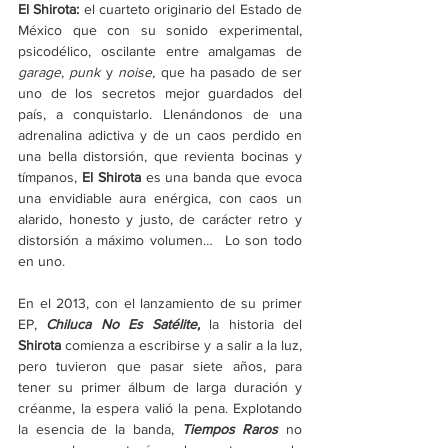
El Shirota: 
el cuarteto originario del Estado de 
México que con su sonido experimental, 
psicodélico, oscilante entre amalgamas de 
garage
, 
punk
 y 
noise, 
que ha pasado de ser 
uno de los secretos mejor guardados del 
país, a conquistarlo. Llenándonos de una 
adrenalina adictiva y de un caos perdido en 
una bella distorsión, que revienta bocinas y 
tímpanos, 
El Shirota 
es una banda que evoca 
una envidiable aura enérgica, con caos un 
alarido, honesto y justo, de carácter retro y 
distorsión a máximo volumen…  Lo son todo 
en uno. 
En el 2013, con el lanzamiento de su primer 
EP, 
Chiluca No Es Satélite, 
la historia del 
Shirota
 comienza a escribirse y a salir a la luz, 
pero tuvieron que pasar siete años, para 
tener su primer álbum de larga duración y 
créanme, la espera valió la pena. Explotando 
la esencia de la banda, 
Tiempos Raros
 no 