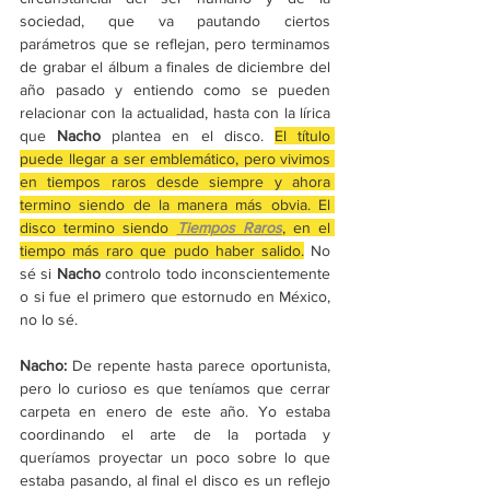
sociedad, que va pautando ciertos 
parámetros que se reflejan, pero terminamos 
de grabar el álbum a finales de diciembre del 
año pasado y entiendo como se pueden 
relacionar con la actualidad, hasta con la lírica 
que 
Nacho
 plantea en el disco. 
El título 
puede llegar a ser emblemático, pero vivimos 
en tiempos raros desde siempre y ahora 
termino siendo de la manera más obvia. El 
disco termino siendo 
Tiempos Raros
, en el 
tiempo más raro que pudo haber salido.
 No 
sé si 
Nacho
 controlo todo inconscientemente 
o si fue el primero que estornudo en México, 
no lo sé. 
Nacho: 
De repente hasta parece oportunista, 
pero lo curioso es que teníamos que cerrar 
carpeta en enero de este año. Yo estaba 
coordinando el arte de la portada y 
queríamos proyectar un poco sobre lo que 
estaba pasando, al final el disco es un reflejo 