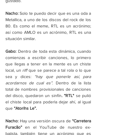
gustado. 
Nacho: 
Solo te puedo decir que es una oda a 
Metallica, a uno de los discos del rock de los 
80. Es como el meme, RTL es un acrónimo; 
así como AMLO es un acrónimo, RTL es una 
situación similar. 
Gabo: 
Dentro de toda esta dinámica, cuando 
comienzas a escribir canciones, lo primero 
que llegas a tener en la mente es un chiste 
local, un 
riff
 que se parece a tal rola o lo que 
sea y dices: 
“hay que ponerle así, para 
acordarnos de cual es”
. Dentro de la lista 
total de nombres provisionales de canciones 
del disco, quedaron un sinfín
. “RTL" 
se pulió 
el chiste local para poderla dejar ahí, al igual 
que
 “Atorihs Le”. 
Nacho: 
Hay una versión oscura de
 “Carretera 
Furacão” 
en el YouTube de nuestro ex-
bajista, también tiene un acrónimo que es 