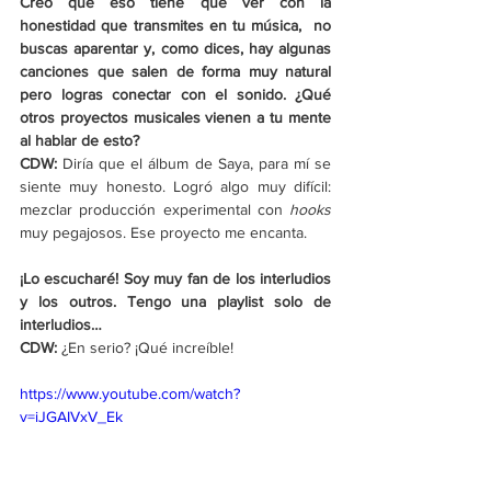
Creo que eso tiene que ver con la 
honestidad que transmites en tu música,  no 
buscas aparentar y, como dices, hay algunas 
canciones que salen de forma muy natural 
pero logras conectar con el sonido. ¿Qué 
otros proyectos musicales vienen a tu mente 
al hablar de esto?
CDW: 
Diría que el álbum de Saya, para mí se 
siente muy honesto. Logró algo muy difícil: 
mezclar producción experimental con 
hooks 
muy pegajosos. Ese proyecto me encanta.
¡Lo escucharé! Soy muy fan de los interludios 
y los outros. Tengo una playlist solo de 
interludios…
CDW: 
¿En serio? ¡Qué increíble!
https://www.youtube.com/watch?
v=iJGAIVxV_Ek