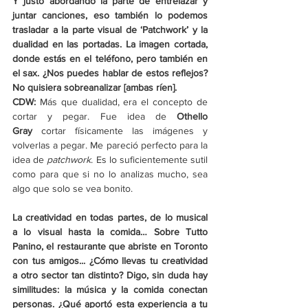
Y justo abordando la parte de entrelazar y 
juntar canciones, eso también lo podemos 
trasladar a la parte visual de ‘Patchwork’ y la 
dualidad en las portadas. La imagen cortada, 
donde estás en el teléfono, pero también en 
el sax. ¿Nos puedes hablar de estos reflejos? 
No quisiera sobreanalizar [ambas ríen].
CDW: 
Más que dualidad, era el concepto de 
cortar y pegar. Fue idea de 
Othello 
Gray
 cortar físicamente las imágenes y 
volverlas a pegar. Me pareció perfecto para la 
idea de 
patchwork
. Es lo suficientemente sutil 
como para que si no lo analizas mucho, sea 
algo que solo se vea bonito.
La creatividad en todas partes, de lo musical 
a lo visual hasta la comida… Sobre Tutto 
Panino, el restaurante que abriste en Toronto 
con tus amigos... ¿Cómo llevas tu creatividad 
a otro sector tan distinto? Digo, sin duda hay 
similitudes: la música y la comida conectan 
personas. ¿Qué aportó esta experiencia a tu 