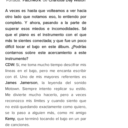
Portada: 
‘Patchwork’ 
de
 Charlotte Day Wilson
A veces es hasta que volteamos a ver hacia 
otro lado que notamos eso, lo entiendo por 
completo. Y ahora, pasando a la parte de 
superar esos miedos e incomodidades. Sé 
que el piano es el instrumento con el que 
más te sientes conectada; y que fue un poco 
difícil tocar el bajo en este álbum. ¿Podrías 
contarnos sobre este acercamiento a este 
instrumento?
CDW: 
Sí, me toma mucho tiempo descifrar mis 
líneas en el bajo, pero me encanta escribir 
con él. Uno de mis mayores referentes es 
James Jamerson
, la leyenda del sonido 
Motown. Siempre intento replicar su estilo. 
Me divierte mucho hacerlo, pero a veces 
reconozco mis límites y cuando siento que 
no está quedando exactamente como quiero, 
se lo paso a alguien más, como mi amigo 
Kemy
, que terminó tocando el bajo en un par 
de canciones.