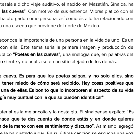
esala a dicho viaje auditivo, el nacido en Mazatlán, Sinaloa, ha 
 las cuevas”
. Con motivo de sus estrenos, Vibras platicó con el 
 ha otorgado como persona, así como ésta lo ha relacionado con 
ar a una escena que proviene del norte de México.
econoce la importancia de una persona en la vida de uno. Es un 
con ella. Este tema sería la primera imagen y producción de 
ublicó 
“Poetas en las cuevas”
, una analogía que, en palabras del 
o siente y no ocultarse en un sitio alejado de los demás.
ueva. Es para que los poetas salgan, y no solo ellos, sino 
n tener miedo de cómo será recibido. Hay cosas positivas que 
una de ellas. Es bonito que lo incorporen al aspecto de su vida 
gía muy puntual con la que se pueden identificar”
.
rial es la melancolía y la nostalgia. El sinaloense explicó: “
Es 
 hace que te des cuenta de donde estás y en donde quieres 
 de la mano con ese sentimiento y discurso”
. Asimismo, agregó 
e le ha gustado jugar. En su última canción se escucha una voz 