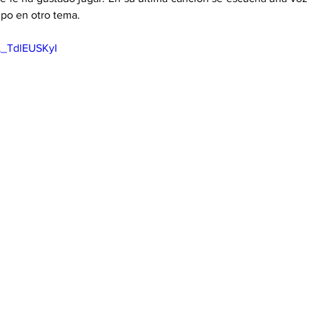
mpo en otro tema.
L_TdlEUSKyI