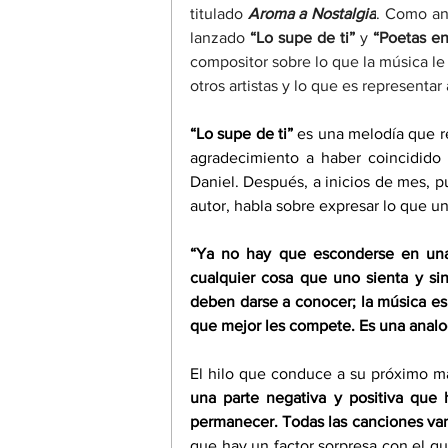
titulado 
Aroma a Nostalgia
. Como ant
lanzado 
“Lo supe de ti”
 y 
“Poetas en
compositor sobre lo que la música le
otros artistas y lo que es represent
“Lo supe de ti”
 es una melodía que r
agradecimiento a haber coincidido 
Daniel. Después, a inicios de mes, p
autor, habla sobre expresar lo que un
“Ya no hay que esconderse en una c
cualquier cosa que uno sienta y si
deben darse a conocer; la música es 
que mejor les compete. Es una analo
El hilo que conduce a su próximo mate
una parte negativa y positiva que
permanecer. Todas las canciones van
que hay un factor sorpresa con el qu