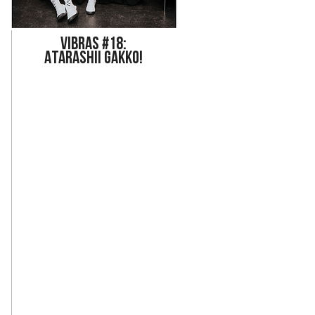
Vi
bras #18:
ATARASHII GAKKO!
Ed Maverick y 
ron por primera vez 