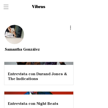
Más acciones
Samantha González
Entradas
Escritora
+
4
Entrevista con Durand Jones &
The Indications
Entrevista con Night Beats