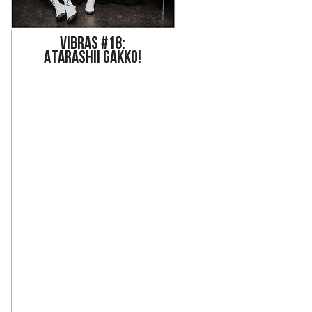
Vi
bras #18:
ATARASHII GAKKO!