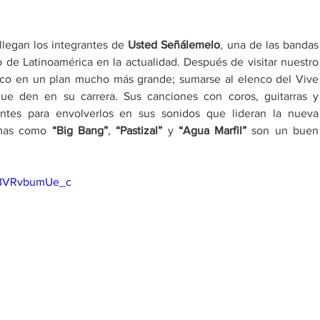
llegan los integrantes de 
Usted Señálemelo
, una de las bandas 
o de Latinoamérica en la actualidad. Después de visitar nuestro 
ico en un plan mucho más grande; sumarse al elenco del Vive 
ue den en su carrera. Sus canciones con coros, guitarras y 
tentes para envolverlos en sus sonidos que lideran la nueva 
emas como 
“Big Bang”
, 
“Pastizal” 
y 
“Agua Marfil”
 son un buen 
v=BVRvbumUe_c