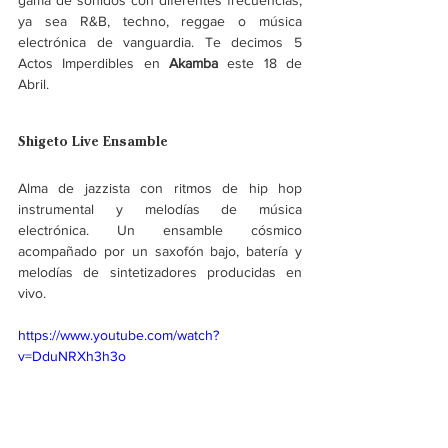
gama de sonidos con diferentes frecuencias, 
ya sea R&B, techno, reggae o música 
electrónica de vanguardia. Te decimos 5 
Actos Imperdibles en 
Akamba
 este 18 de 
Abril.
Shigeto Live Ensamble
Alma de jazzista con ritmos de hip hop 
instrumental y melodías de música 
electrónica. Un ensamble cósmico 
acompañado por un saxofón bajo, batería y 
melodías de sintetizadores producidas en 
vivo.
https://www.youtube.com/watch?
v=DduNRXh3h3o