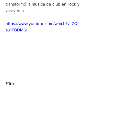
transformó la música de club en rock y 
viceversa.
https://www.youtube.com/watch?v=ZQ-
au1PBDMQ
Mitú
Techno de la selva auspiciado por Julián 
Salazar y Franklin Tejedor, una mezcla de 
vientos, cantos y percusiones ancestrales de 
Colombia, con la tecnología de sintetizadores 
análogos que dan vida a auténticos paisajes 
sonoros.