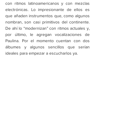
con ritmos latinoamericanos y con mezclas 
electrónicas. Lo impresionante de ellos es 
que añaden instrumentos que, como algunos 
nombran, son casi primitivos del continente. 
De ahí lo “modernizan” con ritmos actuales y, 
por último, le agregan vocalizaciones de 
Paulina. Por el momento cuentan con dos 
álbumes y algunos sencillos que serían 
ideales para empezar a escucharlos ya.
https://www.youtube.com/watch?
v=HyZ2AXR_U94
Goldlink