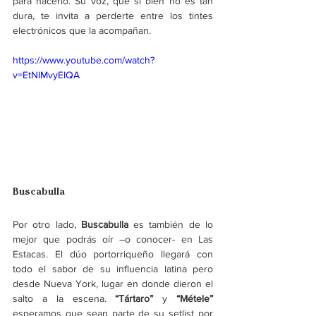
para hacerlo. Su voz, que si bien no es tan 
dura, te invita a perderte entre los tintes 
electrónicos que la acompañan. 
https://www.youtube.com/watch?
v=EtNIMvyEIQA
Buscabulla
Por otro lado, 
Buscabulla 
es también de lo 
mejor que podrás oír –o conocer- en Las 
Estacas. El dúo portorriqueño llegará con 
todo el sabor de su influencia latina pero 
desde Nueva York, lugar en donde dieron el 
salto a la escena. 
“Tártaro”
 y 
“Métele”
esperamos que sean parte de su setlist por 