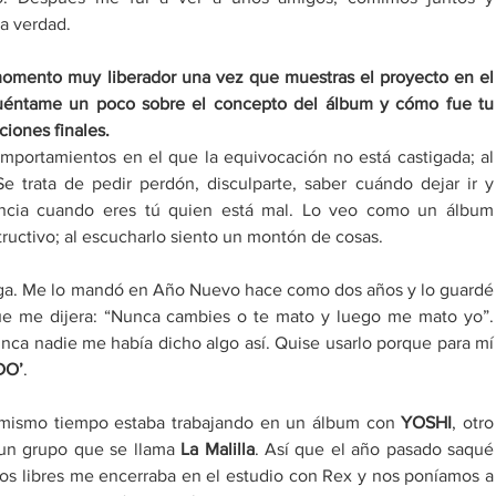
a verdad. 
momento muy liberador una vez que muestras el proyecto en el 
Cuéntame un poco sobre el concepto del álbum y cómo fue tu 
ciones finales. 
mportamientos en el que la equivocación no está castigada; al 
Se trata de pedir perdón, disculparte, saber cuándo dejar ir y 
ncia cuando eres tú quien está mal. Lo veo como un álbum 
ructivo; al escucharlo siento un montón de cosas. 
iga. Me lo mandó en Año Nuevo hace como dos años y lo guardé 
e me dijera: “Nunca cambies o te mato y luego me mato yo”. 
unca nadie me había dicho algo así. Quise usarlo porque para mí 
DO
’
. 
 mismo tiempo estaba trabajando en un álbum con 
YOSHI
, otro 
 un grupo que se llama 
La Malilla
. Así que el año pasado saqué 
tos libres me encerraba en el estudio con Rex y nos poníamos a 