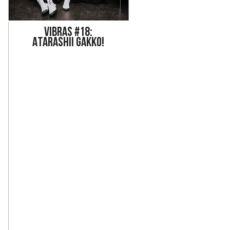
Vi
bras #18:
ATARASHII GAKKO!