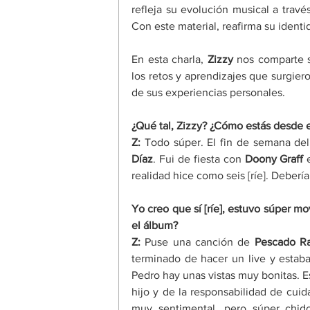
refleja su evolución musical a travé
Con este material, reafirma su identi
En esta charla, 
Zizzy 
nos comparte s
los retos y aprendizajes que surgier
de sus experiencias personales. 
¿Qué tal, Zizzy? ¿Cómo estás desde 
Z: 
Todo súper. El fin de semana del
Díaz
. Fui de fiesta con 
Doony Graff
 
realidad hice como seis [ríe]. Deberí
Yo creo que sí [ríe], estuvo súper mo
el álbum? 
Z: 
Puse una canción de 
Pescado R
terminado de hacer un live y estaba
Pedro hay unas vistas muy bonitas. E
hijo y de la responsabilidad de cuida
muy sentimental, pero súper chid