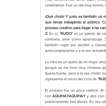
celebramos. Fue un día muy bonito, l
¡Qué chido! Y justo es también un 
que llevas trabajando al público. 
proceso creativo para llegar a las can
Z:
 En sí, 
‘
RUiDO
’
 es un patrón de co
contrario, sirve como aprendizaje. 
también rogar por perdón y cleme
autocomplaciente y a la vez autodest
La intro es un audio de mi mejor am
porque se me hizo muy chistoso qu
Suena fuerte, pero a la vez chido; n
representa el inicio del ciclo de 
‘
RUi
El proceso fue un poco caótico. Al
con 
AQUIHAYAQUIHAY
 y otro con
prácticamente tres discos. En mis ra