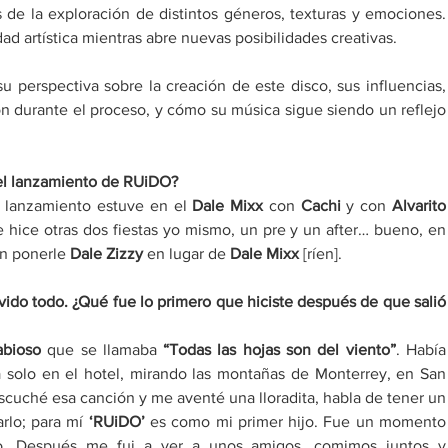
s de la exploración de distintos géneros, texturas y emociones. 
dad artística mientras abre nuevas posibilidades creativas. 
u perspectiva sobre la creación de este disco, sus influencias, 
on durante el proceso, y cómo su música sigue siendo un reflejo 
el lanzamiento de RUiDO? 
 lanzamiento estuve en el 
Dale Mixx 
con 
Cachi 
y con 
Alvarito 
e hice otras dos fiestas yo mismo, un pre y un after… bueno, en 
an ponerle 
Dale Zizzy 
en lugar de 
Dale Mixx
 [ríen]. 
vido todo. ¿Qué fue lo primero que hiciste después de que salió 
abioso
 que se llamaba 
“Todas las hojas son del viento”
. Había 
 solo en el hotel, mirando las montañas de Monterrey, en San 
scuché esa canción y me aventé una lloradita, habla de tener un 
rlo; para mí 
‘
RUiDO
’
 es como mi primer hijo. Fue un momento 
o. Después me fui a ver a unos amigos, comimos juntos y 