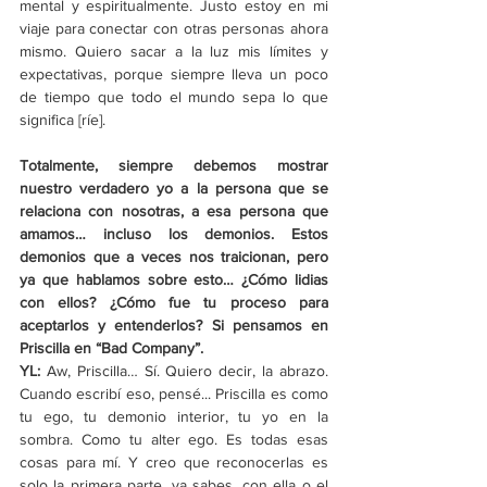
mental y espiritualmente. Justo estoy en mi 
viaje para conectar con otras personas ahora 
mismo. Quiero sacar a la luz mis límites y 
expectativas, porque siempre lleva un poco 
de tiempo que todo el mundo sepa lo que 
significa [ríe].
Totalmente, siempre debemos mostrar 
nuestro verdadero yo a la persona que se 
relaciona con nosotras, a esa persona que 
amamos… incluso los demonios. Estos 
demonios que a veces nos traicionan, pero 
ya que hablamos sobre esto… ¿Cómo lidias 
con ellos? ¿Cómo fue tu proceso para 
aceptarlos y entenderlos? Si pensamos en 
Priscilla en “Bad Company”.
YL: 
Aw, Priscilla… Sí. Quiero decir, la abrazo. 
Cuando escribí eso, pensé... Priscilla es como 
tu ego, tu demonio interior, tu yo en la 
sombra. Como tu alter ego. Es todas esas 
cosas para mí. Y creo que reconocerlas es 
solo la primera parte, ya sabes, con ella o el 