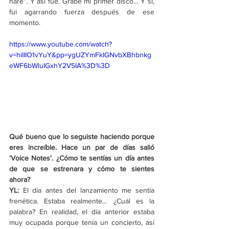
haré”. Y así fue. Grabé mi primer disco… Y sí, 
fui agarrando fuerza después de ese 
momento.
https://www.youtube.com/watch?
v=hiIIIO1vYuY&pp=ygUZYmFkIGNvbXBhbnkg
eWF6bWluIGxhY2V5IA%3D%3D
Qué bueno que lo seguiste haciendo porque 
eres increíble. Hace un par de días salió 
‘Voice Notes’. ¿Cómo te sentías un día antes 
de que se estrenara y cómo te sientes 
ahora?
YL:
 El día antes del lanzamiento me sentía 
frenética. Estaba realmente… ¿Cuál es la 
palabra? En realidad, el día anterior estaba 
muy ocupada porque tenía un concierto, así 