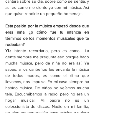
cantara sobre su día, sobre cómo se sentía, y 
así es como me siento yo con mi música. Así 
que quise rendirle un pequeño homenaje.
Esta pasión por la música empezó desde que 
eras niña, ¿o cómo fue tu infancia en 
términos de los momentos musicales que te 
rodeaban?
YL: 
Intento recordarlo, pero es como... La 
gente siempre me pregunta eso porque hago 
mucha música, pero de niña no era así. Ya 
sabes, a los caribeños les encanta la música 
de todos modos, es como el ritmo que 
llevamos, nos impulsa. En mi casa siempre ha 
habido música. De niños no veíamos mucha 
tele. Escuchábamos la radio, pero no era un 
hogar musical. Mi padre no es un 
coleccionista de discos. Nadie en mi familia, 
en ninguna generación hace música o quiere 
hacerla. Simplemente no era así. Y nadie me 
cree cuando digo eso por lo que hago [ríe]. 
Fui a clases de piano de los 13 a los 14 años. 