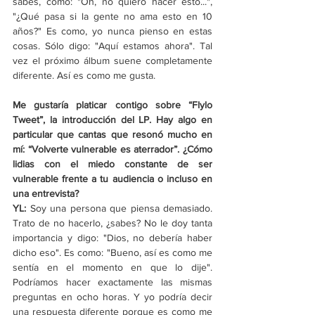
sabes, como: "Oh, no quiero hacer esto...", 
"¿Qué pasa si la gente no ama esto en 10 
años?" Es como, yo nunca pienso en estas 
cosas. Sólo digo: "Aquí estamos ahora". Tal 
vez el próximo álbum suene completamente 
diferente. Así es como me gusta.
Me gustaría platicar contigo sobre “Flylo 
Tweet”, la introducción del LP. Hay algo en 
particular que cantas que resonó mucho en 
mí: “Volverte vulnerable es aterrador”. ¿Cómo 
lidias con el miedo constante de ser 
vulnerable frente a tu audiencia o incluso en 
una entrevista?
YL: 
Soy una persona que piensa demasiado. 
Trato de no hacerlo, ¿sabes? No le doy tanta 
importancia y digo: "Dios, no debería haber 
dicho eso". Es como: "Bueno, así es como me 
sentía en el momento en que lo dije". 
Podríamos hacer exactamente las mismas 
preguntas en ocho horas. Y yo podría decir 
una respuesta diferente porque es como me 