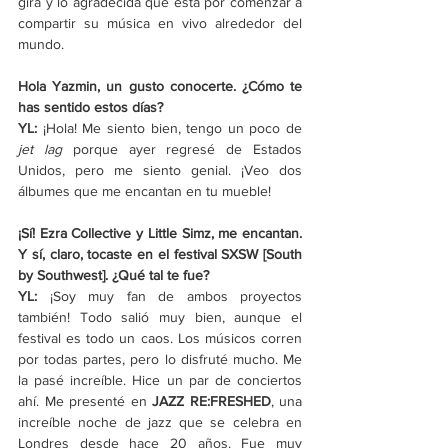
gira y lo agradecida que está por comenzar a 
compartir su música en vivo alrededor del 
mundo.
Hola Yazmin, un gusto conocerte. ¿Cómo te 
has sentido estos días?
YL: 
¡Hola! Me siento bien, tengo un poco de 
jet lag
 porque ayer regresé de Estados 
Unidos, pero me siento genial. ¡Veo dos 
álbumes que me encantan en tu mueble!
¡Sí! Ezra Collective y Little Simz, me encantan. 
Y sí, claro, tocaste en el festival SXSW [South 
by Southwest]. ¿Qué tal te fue?
YL: 
¡Soy muy fan de ambos proyectos 
también! Todo salió muy bien, aunque el 
festival es todo un caos. Los músicos corren 
por todas partes, pero lo disfruté mucho. Me 
la pasé increíble. Hice un par de conciertos 
ahí. Me presenté en 
JAZZ RE:FRESHED
, una 
increíble noche de jazz que se celebra en 
Londres desde hace 20 años. Fue muy 