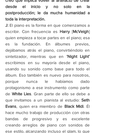
creo que implica volver al artefacto de crear 
desde el inicio y no solo en la 
postproducción; le da mucha humanidad a 
toda la interpretación.
J:
 El piano es la forma en que comenzamos a 
escribir. Con frecuencia es 
Harry
 [
McVeigh
] 
quien empieza a tocar partes en el piano; esa 
es la fundación. En álbumes previos, 
dejábamos atrás el piano, convirtiéndolo en 
sintetizador, mientras que en 
‘
Night Light
’
escribimos en su mayoría desde el piano, 
usando su sonido como base para todo el 
álbum. Eso también es nuevo para nosotros, 
porque nunca le habíamos dado 
protagonismo a ese instrumento como parte 
de 
White Lies
. Gran parte de ello se debe a 
que invitamos a un pianista al estudio: 
Seth 
Evans
, quien era miembro de 
Black Midi
. Él 
hace mucho trabajo de producción con otras 
bandas de progresivo y es excelente 
creando arreglos de piano con sonidos de 
ese estilo, alcanzando incluso el glam, lo que 