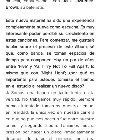
musical, conversamos con 
Jack Lawrence-
Brown
, su baterista.
Este nuevo material ha sido una experiencia 
completamente nueva como escucha. Es muy 
interesante poder percibir su crecimiento en 
estas canciones. Para comenzar, me gustaría 
hablar sobre el proceso de este álbum; sé 
que, como banda, se toman espacios de 
tiempo para componer. Hay un par de años 
entre 
‘
Five
’
 y 
‘
As I Try Not To Fall Apart
’
, lo 
mismo que con 
‘
Night Light
’
; ¿por qué es 
importante para ustedes tomarse el tiempo 
en el estudio al realizar un nuevo disco?
J: 
Somos una banda un tanto lenta, es la 
verdad. No trabajamos muy rápido. Siempre 
hemos intentado tomarnos nuestro tiempo; 
en realidad, la única vez en nuestra carrera 
en que no pudimos hacerlo fue entre nuestro 
primer y segundo álbum. Teníamos mucha 
presión por hacer un disco inmediatamente 
después de girar el primero, por una 