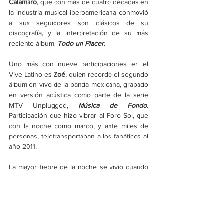
Calamaro
, que con más de cuatro décadas en 
la industria musical iberoamericana conmovió 
a sus seguidores son clásicos de su 
discografía, y la interpretación de su más 
reciente álbum, 
Todo un Placer
. 
Uno más con nueve participaciones en el 
Vive Latino es 
Zoé
, quien recordó el segundo 
álbum en vivo de la banda mexicana, grabado 
en versión acústica como parte de la serie 
MTV Unplugged, 
Música de Fondo
. 
Participación que hizo vibrar al Foro Sol, que 
con la noche como marco, y ante miles de 
personas, teletransportaban a los fanáticos al 
año 2011.
La mayor fiebre de la noche se vivió cuando 
en el Escenario Telcel, 
Moderatto, 
rompió los 
esquemas, y con el liderazgo nato de Jay de 
la Cueva el espectáculo se fue a los cielos. 
Hubo fuego, juegos pirotécnicos, covers, y 
clásicos de la banda. Pero el momento de 