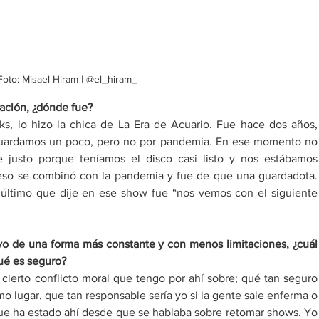
Foto: Misael Hiram | @el_hiram_
ación, ¿dónde fue? 
ks, lo hizo la chica de La Era de Acuario. Fue hace dos años, 
uardamos un poco, pero no por pandemia. En ese momento no 
 justo porque teníamos el disco casi listo y nos estábamos 
eso se combinó con la pandemia y fue de que una guardadota. 
o último que dije en ese show fue “nos vemos con el siguiente 
vo de una forma más constante y con menos limitaciones, ¿cuál 
qué es seguro?
 cierto conflicto moral que tengo por ahí sobre; qué tan seguro 
 lugar, que tan responsable sería yo si la gente sale enferma o 
ue ha estado ahí desde que se hablaba sobre retomar shows. Yo 