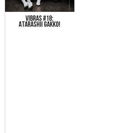
Vi
bras #18:
ATARASHII GAKKO!
 a nada de publicar su álbum, 