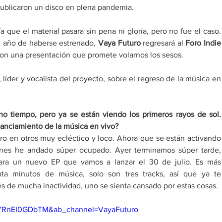
publicaron un disco en plena pandemia.
a que el material pasara sin pena ni gloria, pero no fue el caso. 
n año de haberse estrenado, 
Vaya Futuro
 regresará al 
Foro Indie 
con una presentación que promete volarnos los sesos. 
, líder y vocalista del proyecto, sobre el regreso de la música en 
o tiempo, pero ya se están viendo los primeros rayos de sol. 
anciamiento de la música en vivo? 
ro en otros muy ecléctico y loco. Ahora que se están activando 
ones he andado súper ocupado. Ayer terminamos súper tarde, 
ra un nuevo EP que vamos a lanzar el 30 de julio. Es más 
nta minutos de música, solo son tres tracks, así que ya te 
 de mucha inactividad, uno se sienta cansado por estas cosas. 
=YRnEI0GDbTM&ab_channel=VayaFuturo