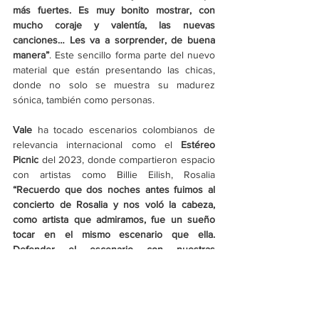
más fuertes. Es muy bonito mostrar, con 
mucho coraje y valentía, las nuevas 
canciones… Les va a sorprender, de buena 
manera”
. Este sencillo forma parte del nuevo 
material que están presentando las chicas, 
donde no solo se muestra su madurez 
sónica, también como personas.
Vale
 ha tocado escenarios colombianos de 
relevancia internacional como el 
Estéreo 
Picnic
 del 2023, donde compartieron espacio 
con artistas como Billie Eilish, Rosalia 
“Recuerdo que dos noches antes fuimos al 
concierto de Rosalia y nos voló la cabeza, 
como artista que admiramos, fue un sueño 
tocar en el mismo escenario que ella. 
Defender el escenario con nuestras 
canciones y fue muy lindo ver a personas 
que fueron a apoyarnos, se sabían nuestras 
canciones. Para muchos era su primera vez 
viéndonos en vivo. Fue un sueño esa 