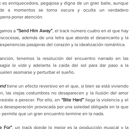
 es enriquecedora, pegajosa y digna de un gran baile, aunque 
 de a momentos se torna oscura y oculta un verdadero 
 pena poner atención.
egamos a 
“Send Him Away”
, el track número cuatro en el que hay 
escocesas, además de una letra que aborda el desencanto y la 
s experiencias pasajeras del corazón y la idealización romántica.
canción, tenemos la resolución del encuentro narrado en las 
sagia la vida 
y adelanta la caída del sol para dar paso a la 
suelen asomarse y perturbar el sueño.
and
 tiene un efecto reversivo en el que, si bien se está viviendo 
ón, las viejas costumbres no desaparecen y la ilusión del amor 
resiste a perecer. Por ello, en
 “Bite Hard”
 llega la violencia y el 
a desesperación provocada por una soledad obligada en la que 
e permite que un gran encuentro termine en la nada.
e For”
, un track donde lo mejor es la producción musical y la 