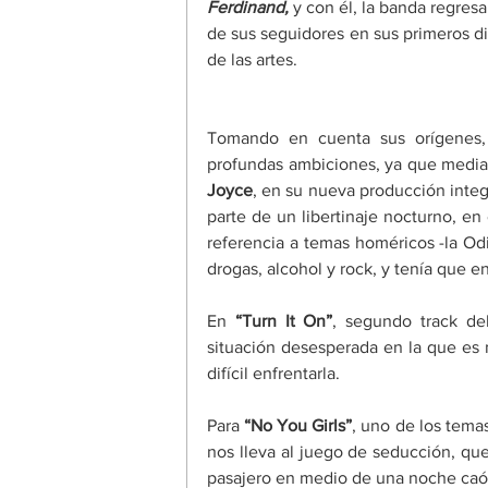
Ferdinand,
y con él, la banda regres
de sus seguidores en sus primeros dis
de las artes.
Tomando en cuenta sus orígenes,
profundas ambiciones, ya que median
Joyce
, en su nueva producción integ
parte de un libertinaje nocturno, en
referencia a temas homéricos -la Odi
drogas, alcohol y rock, y tenía que e
En 
“Turn It On”
, segundo track de
situación desesperada en la que es 
difícil enfrentarla.
Para 
“No You Girls”
, uno de los tema
nos lleva al juego de seducción, qu
pasajero en medio de una noche caót