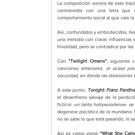
La composición sonora de este track
contrarresta con una letra que
comportamiento social al que vale la
Así, confundidos y embrutecidos, ll
una melodía con claras influencias 
frivolidad, pero se contradice por la
Con 
“Twilight Omens”
, siguiente 
canciones anteriores:
 el ocaso pre
oscuridad, en donde las obsesiones 
A este punto, 
Tonight: Franz Ferdin
el desenfreno salvaje de la perdici
ficticio -un tanto hollywoodense- se 
degenere psicótico de lo mundano; l
no se sabe lo que está pasando, ni s
Así es como viene 
“What She Cam