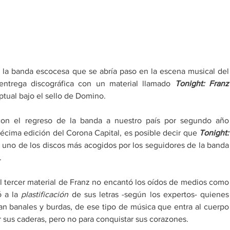
, la banda escocesa que se abría paso en la escena musical del 
entrega discográfica con un material llamado 
Tonight: Franz 
ptual bajo el sello de Domino. 
n el regreso de la banda a nuestro país por segundo año 
écima edición del Corona Capital, es posible decir que 
Tonight: 
 uno de los discos más acogidos por los seguidores de la banda 
.
Las principales razones por las que el tercer mate
 a la 
plastificación
 de sus letras -según los expertos- quienes 
n banales y burdas, de ese tipo de música que entra al cuerpo 
 sus caderas, pero no para conquistar sus corazones.