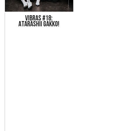
Vi
bras #18:
ATARASHII GAKKO!