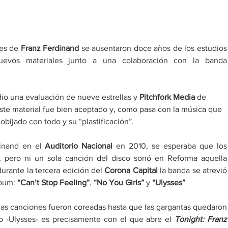
tes de
 Franz Ferdinand 
se ausentaron doce años de los estudios 
uevos materiales junto a una colaboración con la banda 
 dio una evaluación de nueve estrellas y 
Pitchfork Media
 de 
ste material fue bien aceptado y, como pasa con la música que 
cobijado con todo y su “plastificación”.
inand en el 
Auditorio Nacional
 en 2010, se esperaba que los 
, pero ni un sola canción del disco sonó en Reforma aquella 
urante la tercera edición del 
Corona Capital
 la banda se atrevió 
bum: 
“Can’t Stop Feeling”
, 
“No You Girls”
 y 
“Ulysses”
 las canciones fueron coreadas hasta que las gargantas quedaron 
o -Ulysses- es precisamente con el que abre el 
Tonight: Franz 