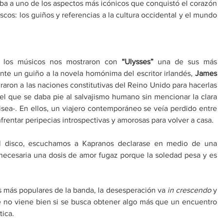
aba a uno de los aspectos más icónicos que conquistó el corazón 
cos: los guiños y referencias a la cultura occidental y el mundo 
 los músicos nos mostraron con 
“Ulysses”
 una de sus más 
te un guiño a la novela homónima del escritor irlandés,
 James 
raron a las naciones constitutivas del Reino Unido para hacerlas 
 el que se daba pie al salvajismo humano sin mencionar la clara 
sea-. En ellos, un viajero contemporáneo se veía perdido entre 
nfrentar peripecias introspectivas y amorosas para volver a casa.
l disco, escuchamos a Kapranos declarase en medio de una 
necesaria una dosis de amor fugaz porque la soledad pesa y es 
s más populares de la banda, la desesperación va 
in crescendo
 y 
e no viene bien si se busca obtener algo más que un encuentro 
ica.