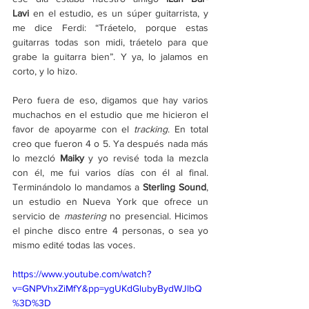
Lavi
 en el estudio, es un súper guitarrista, y 
me dice Ferdi: “Tráetelo, porque estas 
guitarras todas son midi, tráetelo para que 
grabe la guitarra bien”. Y ya, lo jalamos en 
corto, y lo hizo.
Pero fuera de eso, digamos que hay varios 
muchachos en el estudio que me hicieron el 
favor de apoyarme con el 
tracking
. En total 
creo que fueron 4 o 5. Ya después nada más 
lo mezcló
 Maiky
 y yo revisé toda la mezcla 
con él, me fui varios días con él al final. 
Terminándolo lo mandamos a 
Sterling Sound
, 
un estudio en Nueva York que ofrece un 
servicio de 
mastering 
no presencial. Hicimos 
el pinche disco entre 4 personas, o sea yo 
mismo edité todas las voces.
https://www.youtube.com/watch?
v=GNPVhxZiMfY&pp=ygUKdGlubyBydWJlbQ
%3D%3D