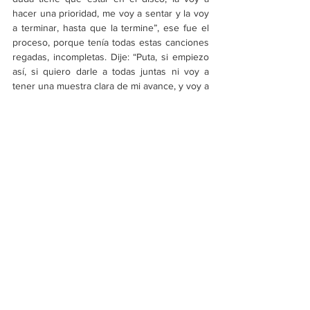
hacer una prioridad, me voy a sentar y la voy 
a terminar, hasta que la termine”, ese fue el 
proceso, porque tenía todas estas canciones 
regadas, incompletas. Dije: “Puta, si empiezo 
así, si quiero darle a todas juntas ni voy a 
tener una muestra clara de mi avance, y voy a 
estar invirtiendo energía en cosas, en cosas 
que tal vez no van a terminar estando”. 
Claramente vi que tenía algo ahí. Empecé a 
verlo por lo que era, a poner las cosas en el 
orden que iban y dije: “Ok, esto es algo”. 
Llegó el momento en el que tuve que 
empezar a grabar, sin que estuviera 
terminado, y llegó un momento en el que 
estaba en simultáneo haciendo todo. Estaba 
escribiendo, memorizando, grabando, 
editando voces y produciendo con Ferdi. 
Llegó un momento en el que ya nada más 
estaba haciendo todo junto, pero estaba 
avanzando, y no lo dejé ir.