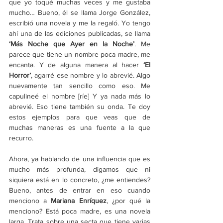
que yo toqué muchas veces y me gustaba 
mucho… Bueno, él se llama Jorge González, 
escribió una novela y me la regaló. Yo tengo 
ahí una de las ediciones publicadas, se llama 
‘Más Noche que Ayer en la Noche’
. Me 
parece que tiene un nombre poca madre, me 
encanta. Y de alguna manera al hacer 
‘El 
Horror’
, agarré ese nombre y lo abrevié. Algo 
nuevamente tan sencillo como eso. Me 
capulineé el nombre [ríe] Y ya nada más lo 
abrevié. Eso tiene también su onda. Te doy 
estos ejemplos para que veas que de 
muchas maneras es una fuente a la que 
recurro.
Ahora, ya hablando de una influencia que es 
mucho más profunda, digamos que ni 
siquiera está en lo concreto, ¿me entiendes? 
Bueno, antes de entrar en eso cuando 
menciono a 
Mariana Enríquez
, ¿por qué la 
menciono? Está poca madre, es una novela 
larga. Trata sobre una secta que tiene varias 