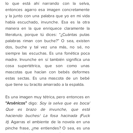
lo que está ahí narrando con la selva, 
entonces agarro esa imagen concretamente 
y la junto con una palabra que yo en mi vida 
había escuchado, invunche. Esa es la otra 
manera en la que enriquece claramente la 
literatura, porque tú dices: “¿Cuántas putas 
palabras riman con buche?” O sea, existen 
dos, buche y tal vez una más, no sé, no 
siempre las escuchas. Es una fonética poca 
madre. Invunche en sí también significa una 
cosa supertétrica, que son como unas 
mascotas que hacían con bebés deformes 
estas sectas. Es una mascota de un bebé 
que tiene su bracito amarrado a la espalda.
Es una imagen muy tétrica, pero entonces en 
“Arsénicos” 
digo: 
Soy la selva que es boca/ 
Que es brazo de invunche, que está 
haciendo buches/ La fosa hacinada (Fuck 
it).
 Agarras el ambiente de la novela en una 
pinche frase, ¿me entiendes? O sea, es una 