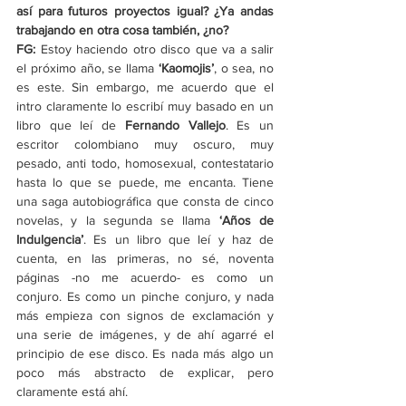
así para futuros proyectos igual? ¿Ya andas 
trabajando en otra cosa también, ¿no?
FG:
 Estoy haciendo otro disco que va a salir 
el próximo año, se llama 
‘Kaomojis’
, o sea, no 
es este. Sin embargo, me acuerdo que el 
intro claramente lo escribí muy basado en un 
libro que leí de 
Fernando Vallejo
. Es un 
escritor colombiano muy oscuro, muy 
pesado, anti todo, homosexual, contestatario 
hasta lo que se puede, me encanta. Tiene 
una saga autobiográfica que consta de cinco 
novelas, y la segunda se llama 
‘Años de 
Indulgencia’
. Es un libro que leí y haz de 
cuenta, en las primeras, no sé, noventa 
páginas -no me acuerdo- es como un 
conjuro. Es como un pinche conjuro, y nada 
más empieza con signos de exclamación y 
una serie de imágenes, y de ahí agarré el 
principio de ese disco. Es nada más algo un 
poco más abstracto de explicar, pero 
claramente está ahí.