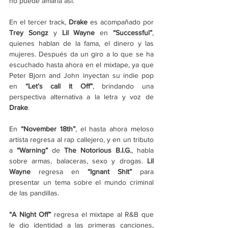
no puede amarla así.
En el tercer track, 
Drake
 es acompañado por 
Trey Songz
 y 
Lil Wayne
 en 
“Successful”
, 
quienes hablan de la fama, el dinero y las 
mujeres. Después da un giro a lo que se ha 
escuchado hasta ahora en el mixtape, ya que 
Peter Bjorn and John inyectan su indie pop 
en 
“Let’s call it Off”
, brindando una 
perspectiva alternativa a la letra y voz de 
Drake
.
En 
“November 18th”
, el hasta ahora meloso 
artista regresa al rap callejero, y en un tributo 
a 
“Warning”
 de 
The Notorious B.I.G.
, habla 
sobre armas, balaceras, sexo y drogas. 
Lil 
Wayne 
regresa en 
“Ignant Shit”
para 
presentar un tema sobre el mundo criminal 
de las pandillas.
“A Night Off”
 regresa el mixtape al R&B que 
le dio identidad a las primeras canciones, 