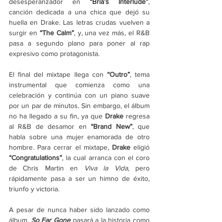
desesperanzador en 
“Bria’s Interlude”
, 
canción dedicada a una chica que dejó su 
huella en Drake. Las letras crudas vuelven a 
surgir en 
“The Calm”
, y, una vez más, el R&B 
pasa a segundo plano para poner al rap 
expresivo como protagonista.
El final del mixtape llega con 
“Outro”
, tema 
instrumental que comienza como una 
celebración y continúa con un piano suave 
por un par de minutos. Sin embargo, el álbum 
no ha llegado a su fin, ya que 
Drake
 regresa 
al R&B de desamor en 
“Brand New”
, que 
habla sobre una mujer enamorada de otro 
hombre. Para cerrar el mixtape, 
Drake
 eligió 
“Congratulations”
, la cual arranca con el coro 
de Chris Martin en 
Viva la Vida
, pero 
rápidamente pasa a ser un himno de éxito, 
triunfo y victoria. 
A pesar de nunca haber sido lanzado como 
álbum,
So Far Gone
 pasará a la historia como 