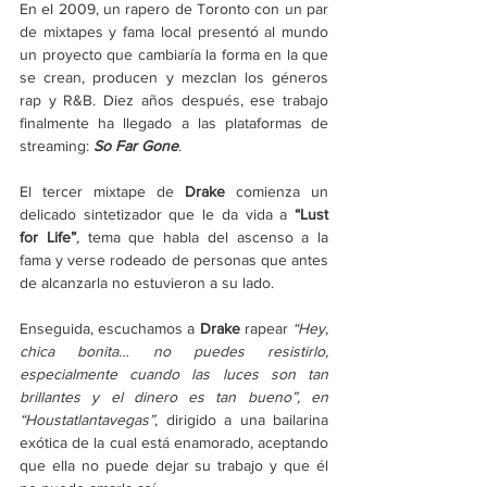
En el 2009, un rapero de Toronto con un par 
de mixtapes y fama local presentó al mundo 
un proyecto que cambiaría la forma en la que 
se crean, producen y mezclan los géneros 
rap y R&B. Diez años después, ese trabajo 
finalmente ha llegado a las plataformas de 
streaming: 
So Far Gone
.
El tercer mixtape de 
Drake
 comienza un 
delicado sintetizador que le da vida a 
“Lust 
for Life”
, 
tema que habla del ascenso a la 
fama y verse rodeado de personas que antes 
de alcanzarla no estuvieron a su lado.
Enseguida, escuchamos a 
Drake
 rapear 
“Hey, 
chica bonita… no puedes resistirlo, 
especialmente cuando las luces son tan 
brillantes y el dinero es tan bueno”, en 
“Houstatlantavegas”
, dirigido a una bailarina 
exótica de la cual está enamorado, aceptando 
que ella no puede dejar su trabajo y que él 