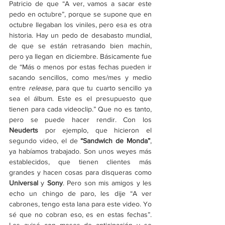
Patricio de que “A ver, vamos a sacar este 
pedo en octubre”, porque se supone que en 
octubre llegaban los viniles, pero esa es otra 
historia. Hay un pedo de desabasto mundial, 
de que se están retrasando bien machín, 
pero ya llegan en diciembre. Básicamente fue 
de “Más o menos por estas fechas pueden ir 
sacando sencillos, como mes/mes y medio 
entre 
release
, para que tu cuarto sencillo ya 
sea el álbum. Este es el presupuesto que 
tienen para cada videoclip.” Que no es tanto, 
pero se puede hacer rendir. Con los 
Neuderts
 por ejemplo, que hicieron el 
segundo video, el de 
“Sandwich de Monda”
, 
ya habíamos trabajado. Son unos weyes más 
establecidos, que tienen clientes más 
grandes y hacen cosas para disqueras como 
Universal
 y 
Sony
. Pero son mis amigos y les 
echo un chingo de paro, les dije “A ver 
cabrones, tengo esta lana para este video. Yo 
sé que no cobran eso, es en estas fechas”. 
Les avisé con meses de anticipación y se 