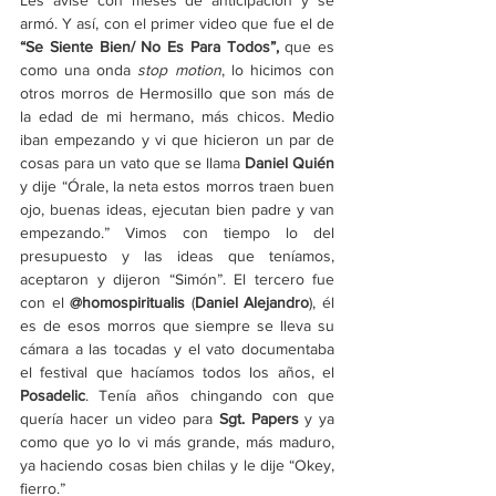
armó. Y así, con el primer video que fue el de 
“Se Siente Bien/ No Es Para Todos”, 
que es 
como una onda 
stop motion
, lo hicimos con 
otros morros de Hermosillo que son más de 
la edad de mi hermano, más chicos. Medio 
iban empezando y vi que hicieron un par de 
cosas para un vato que se llama 
Daniel Quién
y dije “Órale, la neta estos morros traen buen 
ojo, buenas ideas, ejecutan bien padre y van 
empezando.” Vimos con tiempo lo del 
presupuesto y las ideas que teníamos, 
aceptaron y dijeron “Simón”. El tercero fue 
con el 
@homospiritualis
 (
Daniel Alejandro
), él 
es de esos morros que siempre se lleva su 
cámara a las tocadas y el vato documentaba 
el festival que hacíamos todos los años, el 
Posadelic
. Tenía años chingando con que 
quería hacer un video para 
Sgt. Papers
 y ya 
como que yo lo vi más grande, más maduro, 
ya haciendo cosas bien chilas y le dije “Okey, 
fierro.” 