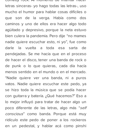
letras sinceras- yo hago todas las letras-, uso 
mucho el humor para hablar cosas difíciles o 
que son de la verga. Había como dos 
caminos y uno de ellos era hacer algo todo 
agüitado y depresivo, porque la neta estuvo 
bien culera la pandemia. Pero dije “no mames 
nadie quiere escuchar esto, ni yo”, fue como 
darle la vuelta a toda esa sarta de 
pendejadas. Se me hacía que en el proceso 
de hacer el disco, tener una banda de rock o 
de punk o lo que quieras, cada día hacía 
menos sentido en el mundo o en el mercado. 
“Nadie quiere ver una banda, ni a puros 
vatos. Nadie quiere escuchar este pedo, ya 
se hizo toda la música que se podía hacer 
con guitarra y batería. ¿Qué hacemos?” Eso a 
lo mejor influyó para tratar de hacer algo un 
poco diferente de las letras, algo más “
self 
conscious
” como banda. Porque está muy 
ridículo este pedo de poner a los rockeros 
en un pedestal, y hablar acá como pinshi 