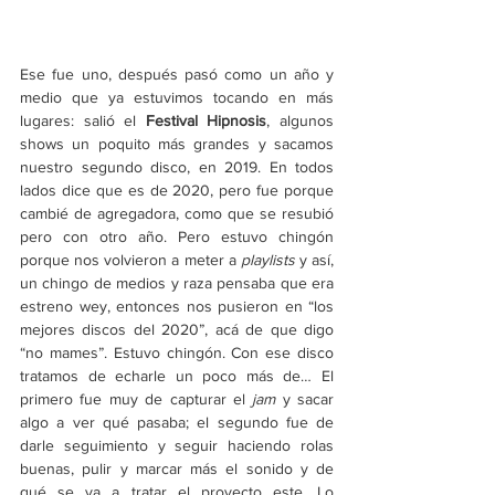
Ese fue uno, después pasó como un año y 
medio que ya estuvimos tocando en más 
lugares: salió el 
Festival Hipnosis
, algunos 
shows un poquito más grandes y sacamos 
nuestro segundo disco, en 2019. En todos 
lados dice que es de 2020, pero fue porque 
cambié de agregadora, como que se resubió 
pero con otro año. Pero estuvo chingón 
porque nos volvieron a meter a 
playlists 
y así, 
un chingo de medios y raza pensaba que era 
estreno wey, entonces nos pusieron en “los 
mejores discos del 2020”, acá de que digo 
“no mames”. Estuvo chingón. Con ese disco 
tratamos de echarle un poco más de… El 
primero fue muy de capturar el 
jam
 y sacar 
algo a ver qué pasaba; el segundo fue de 
darle seguimiento y seguir haciendo rolas 
buenas, pulir y marcar más el sonido y de 
qué se va a tratar el proyecto este. Lo 