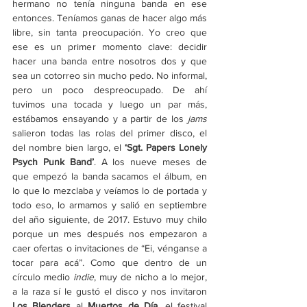
hermano no tenía ninguna banda en ese 
entonces. Teníamos ganas de hacer algo más 
libre, sin tanta preocupación. Yo creo que 
ese es un primer momento clave: decidir 
hacer una banda entre nosotros dos y que 
sea un cotorreo sin mucho pedo. No informal, 
pero un poco despreocupado. De ahí 
tuvimos una tocada y luego un par más, 
estábamos ensayando y a partir de los 
jams 
salieron todas las rolas del primer disco, el 
del nombre bien largo, el 
‘Sgt. Papers Lonely 
Psych Punk Band’
. A los nueve meses de 
que empezó la banda sacamos el álbum, en 
lo que lo mezclaba y veíamos lo de portada y 
todo eso, lo armamos y salió en septiembre 
del año siguiente, de 2017. Estuvo muy chilo 
porque un mes después nos empezaron a 
caer ofertas o invitaciones de “Ei, vénganse a 
tocar para acá”. Como que dentro de un 
círculo medio 
indie
, muy de nicho a lo mejor, 
a la raza sí le gustó el disco y nos invitaron 
Los Blenders
 al 
Muertos de Día
, el festival 