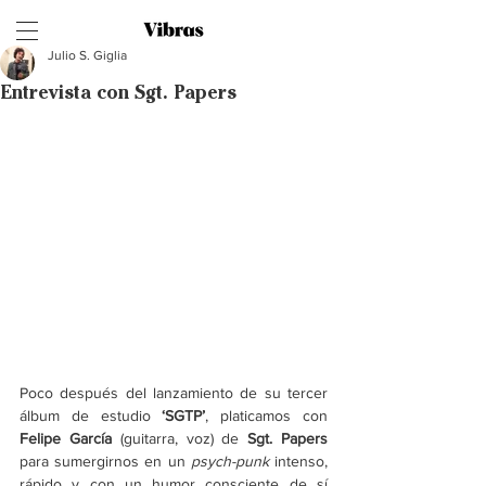
Julio S. Giglia
Entrevista con Sgt. Papers
Poco después del lanzamiento de su tercer 
álbum de estudio 
‘SGTP’
, platicamos con 
Felipe García
 (guitarra, voz) de 
Sgt. Papers
para sumergirnos en un 
psych-punk
 intenso, 
rápido y con un humor consciente de sí 