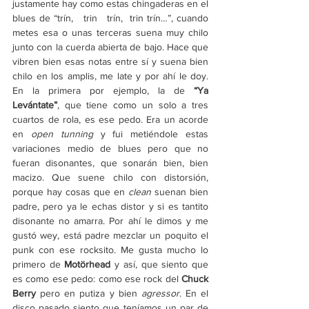
justamente hay como estas chingaderas en el 
blues de “trín,   trin   trín,  trin trín…”, cuando 
metes esa o unas terceras suena muy chilo 
junto con la cuerda abierta de bajo. Hace que 
vibren bien esas notas entre sí y suena bien 
chilo en los amplis, me late y por ahí le doy. 
En la primera por ejemplo, la de 
“Ya 
Levántate”
, que tiene como un solo a tres 
cuartos de rola, es ese pedo. Era un acorde 
en 
open tunning
 y fui metiéndole estas 
variaciones medio de blues pero que no 
fueran disonantes, que sonarán bien, bien 
macizo. Que suene chilo con distorsión, 
porque hay cosas que en 
clean
 suenan bien 
padre, pero ya le echas distor y si es tantito 
disonante no amarra. Por ahí le dimos y me 
gustó wey, está padre mezclar un poquito el 
punk con ese rocksito. Me gusta mucho lo 
primero de 
Motörhead
 y así, que siento que 
es como ese pedo: como ese rock del 
Chuck 
Berry
 pero en putiza y bien 
agressor
. En el 
disco pasado siento que teníamos un par de 