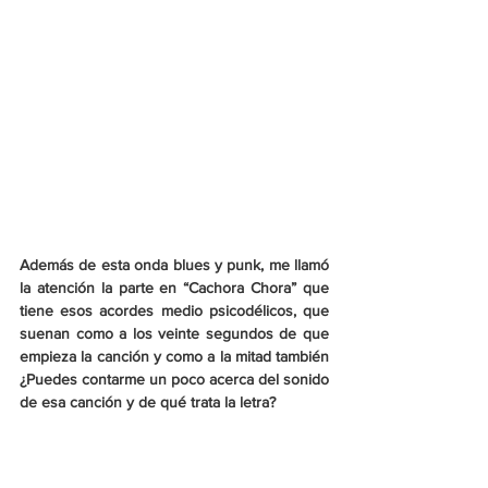
Además de esta onda blues y punk, me llamó 
la atención la parte en “Cachora Chora” que 
tiene esos acordes medio psicodélicos, que 
suenan como a los veinte segundos de que 
empieza la canción y como a la mitad también 
¿Puedes contarme un poco acerca del sonido 
de esa canción y de qué trata la letra? 
F: 
Siento que en esa letra, más que en todas, 
utilicé mucho 
slang
 y regionalismos 
sonorenses. La neta en este disco, como en 