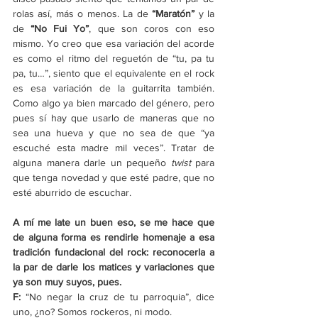
rolas así, más o menos. La de 
“Maratón”
 y la 
de 
“No Fui Yo”
, que son coros con eso 
mismo. Yo creo que esa variación del acorde 
es como el ritmo del reguetón de “tu, pa tu 
pa, tu…”, siento que el equivalente en el rock 
es esa variación de la guitarrita también. 
Como algo ya bien marcado del género, pero 
pues sí hay que usarlo de maneras que no 
sea una hueva y que no sea de que “ya 
escuché esta madre mil veces”. Tratar de 
alguna manera darle un pequeño 
twist
 para 
que tenga novedad y que esté padre, que no 
esté aburrido de escuchar.
A mí me late un buen eso, se me hace que 
de alguna forma es rendirle homenaje a esa 
tradición fundacional del rock: reconocerla a 
la par de darle los matices y variaciones que 
ya son muy suyos, pues.
F: 
“No negar la cruz de tu parroquia”, dice 
uno, ¿no? Somos rockeros, ni modo. 