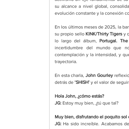
su alcance a nivel global, consolid
evolución constante y la conexión co
En los últimos meses de 2025, la ba
su propio sello 
KINK/Thirty Tigers
 y 
lo largo del álbum, 
Portugal. Th
incertidumbre del mundo que nos
contemplación y la intensidad, y qu
trayectoria. 
En esta charla, 
John Gourley
 reflexi
detrás de 
‘
SHISH
’
 y el valor de segu
Hola John, ¿cómo estás? 
JG:
 Estoy muy bien, ¿tú que tal? 
Muy bien, disfrutando el poquito sol 
JG: 
Ha sido increíble. Acabamos de 