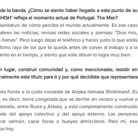
de la banda. ¿Cómo se siente haber llegado a este punto de su 
SHISH
’
 refleja el momento actual de Portugal. The Man? 
sentativo de cómo percibo el mundo actualmente. Es ese caos 
res las noticias, revisas redes sociales y piensas: “Dios mío, 
lamas”. Pero luego dejas el teléfono y haces justo lo que estás 
timo rayo de sol que te queda antes de volver al trabajo o a la 
ento en el tiempo, y siento que este álbum lo logra muy bien. 
 lugar, construir comunidad y, como mencionaste, resistir en 
almente este título para ti y por qué decidiste que representara 
sla frente a la costa noroeste de Alaska llamada Shishmaref. Es 
 es decir, tierra congelada que se derrite en verano y vuelve a 
aislado, entre Rusia y Alaska, y está completamente construido 
de del apoyo colectivo y del apoyo externo. Las personas 
ar salmón, cazar focas o bueyes almizcleros. Para mí, eso 
os hoy. 