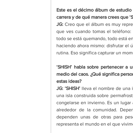
Este es el décimo álbum de estudio 
carrera y de qué manera crees que 
‘
JG: 
Creo que el álbum es muy repre
que ves cuando tomas el teléfono: ab
todo se está quemando, todo está en l
haciendo ahora mismo: disfrutar el úl
rutina. Eso significa capturar un mom
‘
SHISH
’
 habla sobre pertenecer a un
medio del caos. ¿Qué significa person
estas ideas? 
JG:
‘
SHISH
’
 lleva el nombre de una i
una isla construida sobre permafrost,
congelarse en invierno. Es un lugar 
alrededor de la comunidad. Depen
dependen unas de otras para pesc
representa el mundo en el que vivim