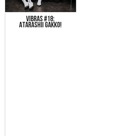
Vi
bras #18:
ATARASHII GAKKO!