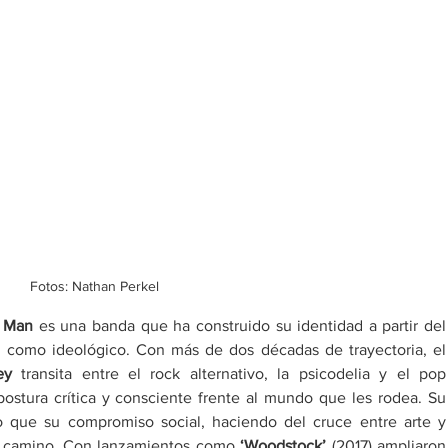
Fotos: Nathan Perkel
e Man
 es una banda que ha construido su identidad a partir del 
 como ideológico. Con más de dos décadas de trayectoria, el 
ey
 transita entre el rock alternativo, la psicodelia y el pop 
stura crítica y consciente frente al mundo que les rodea. Su 
 que su compromiso social, haciendo del cruce entre arte y 
u camino. Con lanzamientos como 
‘
Woodstock
’
 (2017) ampliaron 