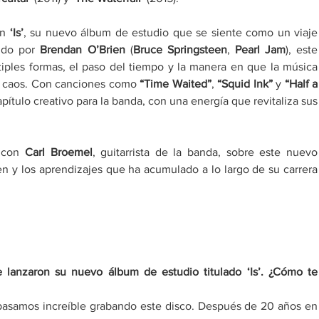
n 
‘Is’
, su nuevo álbum de estudio que se siente como un viaje 
ido por 
Brendan O’Brien
 (
Bruce Springsteen
, 
Pearl Jam
), este 
tiples formas, el paso del tiempo y la manera en que la música 
l caos. Con canciones como 
“Time Waited”
, 
“Squid Ink”
 y 
“Half a 
pítulo creativo para la banda, con una energía que revitaliza sus 
 con 
Carl Broemel
, guitarrista de la banda, sobre este nuevo 
n y los aprendizajes que ha acumulado a lo largo de su carrera 
 lanzaron su nuevo álbum de estudio titulado ‘Is’. ¿Cómo te 
asamos increíble grabando este disco. Después de 20 años en 