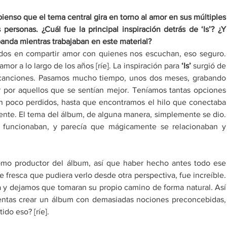
enso que el tema central gira en torno al amor en sus múltiples 
ersonas. ¿Cuál fue la principal inspiración detrás de ‘Is’? ¿Y 
anda mientras trabajaban en este material? 
dos en compartir amor con quienes nos escuchan, eso seguro. 
 a lo largo de los años [ríe]. La inspiración para 
‘Is’ 
surgió de 
canciones. Pasamos mucho tiempo, unos dos meses, grabando 
 por aquellos que se sentían mejor. Teníamos tantas opciones 
poco perdidos, hasta que encontramos el hilo que conectaba 
ente. El tema del álbum, de alguna manera, simplemente se dio. 
funcionaban, y parecía que mágicamente se relacionaban y 
mo productor del álbum, así que haber hecho antes todo ese 
 fresca que pudiera verlo desde otra perspectiva, fue increíble. 
y dejamos que tomaran su propio camino de forma natural. Así 
ntas crear un álbum con demasiadas nociones preconcebidas, 
ido eso? [ríe]. 