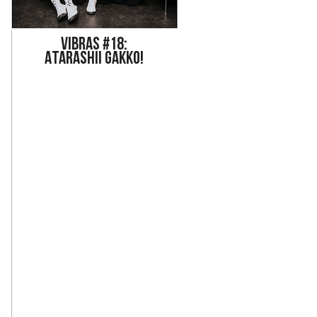
Vi
bras #18:
ATARASHII GAKKO!
ad instrumental y vocal se hace evidente, desde 