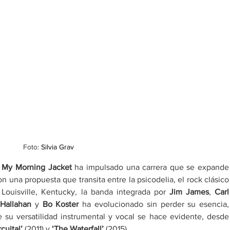
Foto: 
Silvia Grav
 
My Morning Jacket
 ha impulsado una carrera que se expande 
con una propuesta que transita entre la psicodelia, el rock clásico 
 Louisville, Kentucky, la banda integrada por
 Jim James
, 
Carl 
 Hallahan
 y 
Bo Koster
 ha evolucionado sin perder su esencia, 
construyendo una discografía donde su versatilid
rcuital’ 
(2011) y 
‘The Waterfall’ 
(2015). 