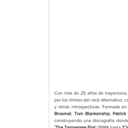
Con más de 25 años de trayectoria,
por los límites del rock alternativo, 
y letras introspectivas. Formada en
Broemel
, 
Tom Blankenship
,
 Patrick
‘The Tennessee Fire’ 
(1999) hasta 
‘Ci