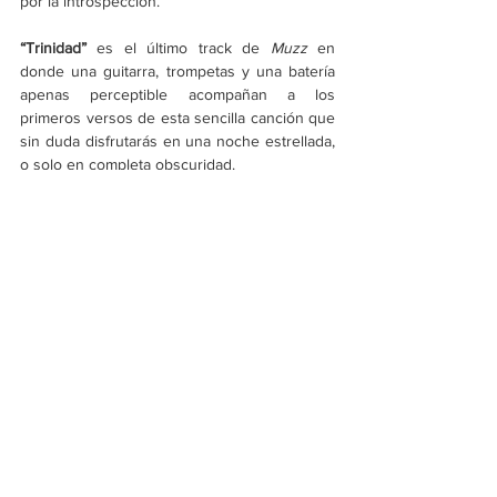
por la introspección. 
“Trinidad”
 es el último track de 
Muzz
 en 
donde una guitarra, trompetas y una batería 
apenas perceptible acompañan a los 
primeros versos de esta sencilla canción que 
sin duda disfrutarás en una noche estrellada, 
o solo en completa obscuridad. 
En este, su primer trabajo, se puede notar la 
química y buena vibra que tienen los tres 
amigos: 
Muzz 
es un reflejo de su amistad. 
Los tracks del disco te llenan de paz y 
tranquilidad, te guían por un viaje onírico 
lleno de capas de sonidos, flautas, coros y 
percusiones que te erizan la piel.