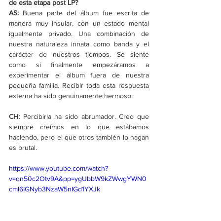
de esta etapa post LP?
AS: 
Buena parte del álbum fue escrita de 
manera muy insular, con un estado mental 
igualmente privado. Una combinación de 
nuestra naturaleza innata como banda y el 
carácter de nuestros tiempos. Se siente 
como si finalmente empezáramos a 
experimentar el álbum fuera de nuestra 
pequeña familia. Recibir toda esta respuesta 
externa ha sido genuinamente hermoso.
CH: 
Percibirla ha sido abrumador. Creo que 
siempre creímos en lo que estábamos 
haciendo, pero el que otros también lo hagan 
es brutal.
https://www.youtube.com/watch?
v=qn50c2Otv9A&pp=ygUbbW9kZWwgYWN0
cml6IGNyb3NzaW5nIGd1YXJk