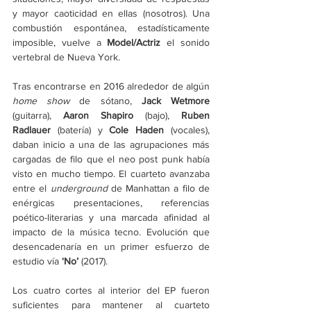
y mayor caoticidad en ellas (nosotros). Una 
combustión espontánea, estadísticamente 
imposible, vuelve a 
Model/Actriz
 el sonido 
vertebral de Nueva York.
Tras encontrarse en 2016 alrededor de algún 
home show
 de sótano, 
Jack Wetmore 
(guitarra), 
Aaron Shapiro 
(bajo), 
Ruben 
Radlauer 
(batería) y 
Cole Haden 
(vocales), 
daban inicio a una de las agrupaciones más 
cargadas de filo que el neo post punk había 
visto en mucho tiempo. El cuarteto avanzaba 
entre el 
underground 
de Manhattan a filo de 
enérgicas presentaciones, referencias 
poético-literarias y una marcada afinidad al 
impacto de la música tecno. Evolución que 
desencadenaría en un primer esfuerzo de 
estudio vía 
‘No’ 
(2017).
Los cuatro cortes al interior del EP fueron 
suficientes para mantener al cuarteto 