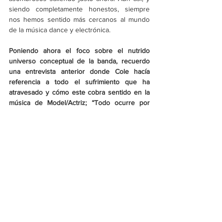
siendo completamente honestos, siempre 
nos hemos sentido más cercanos al mundo 
de la música dance y electrónica.
Poniendo ahora el foco sobre el nutrido 
universo conceptual de la banda, recuerdo 
una entrevista anterior donde Cole hacía 
referencia a todo el sufrimiento que ha 
atravesado y cómo este cobra sentido en la 
música de Model/Actriz; “Todo ocurre por 
una razón”. Al hablar de “razón” y 
“sufrimiento” es fácil caer en nociones 
utilitaristas. ¿Cómo logran convertir sus 
vivencias emocionales en expresiones 
artísticas sin caer en un proceso de 
autoexplotación sensible?
CH: 
El escribir cada una de las letras en
‘Dogsbody’ 
fue un proceso alimentado por 
mucho dolor y resignificación emocional. No 
romantizo el sufrimiento como la única 
alternativa al momento de crear arte, pero 