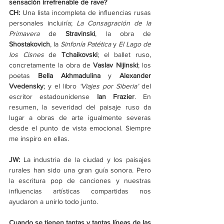
sensación irrefrenable de rave?
CH: 
Una lista incompleta de influencias rusas 
personales incluiría; 
La Consagración de la 
Primavera
 de 
Stravinski
, la obra de 
Shostakovich
, la 
Sinfonía Patética 
y 
El Lago de 
los Cisnes
 de 
Tchaikovski
; el ballet ruso, 
concretamente la obra de 
Vaslav Nijinski
; los 
poetas 
Bella Akhmadulina 
y 
Alexander 
Vvedensky
; y el libro 
‘Viajes por Siberia’
 del 
escritor estadounidense 
Ian Frazier
. En 
resumen, la severidad del paisaje ruso da 
lugar a obras de arte igualmente severas 
desde el punto de vista emocional. Siempre 
me inspiro en ellas.
JW: 
La industria de la ciudad y los paisajes 
rurales han sido una gran guía sonora. Pero 
la escritura pop de canciones y nuestras 
influencias artísticas compartidas nos 
ayudaron a unirlo todo junto.
Cuando se tienen tantas y tantas líneas de las 