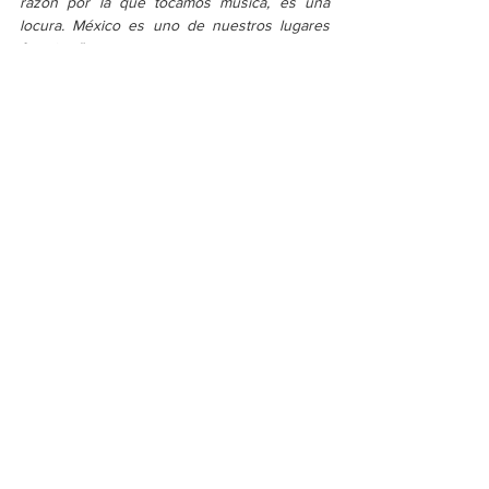
razón por la que tocamos música, es una 
locura. México es uno de nuestros lugares 
favoritos”.
Este año canciones como 
“The Look”
, 
“The 
Bay”
 y
 “Salted Caramel Ice Cream”
 pondrán a 
bailar a los asistentes del 
Festival Adverso 
al 
ritmo de los sintetizadores de 
Metronomy
.