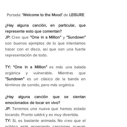
Portada: 
‘
Welcome to the Mood
’ 
de
 LEISURE
¿Hay alguna canción, en particular, que 
represente esto que comentan?
JP:
 Creo que 
“One in a Million”
 y 
“Sundown”
son buenos ejemplos de lo que intentamos 
hacer con el disco, así que son una fuerte 
representación de todo.
TY:
“One in a Million”
 es más una balada 
orgánica y vulnerable. Mientras que 
“Sundown”
 es un clásico de la banda en 
términos de sonido, pero más orgánica.
¿Hay alguna canción que se sientan 
emocionados de tocar en vivo?
JP:
 Tenemos una nueva que hemos estado 
tocando. Pronto saldrá y es muy divertida.
TY: 
Sí, es bastante animada. No creo que el 
público esté esperando canciones nuevas 