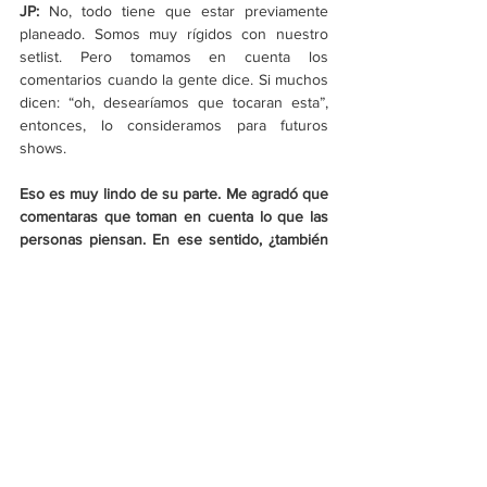
JP:
 No, todo tiene que estar previamente 
planeado. Somos muy rígidos con nuestro 
setlist. Pero tomamos en cuenta los 
comentarios cuando la gente dice. Si muchos 
dicen: “oh, desearíamos que tocaran esta”, 
entonces, lo consideramos para futuros 
shows.
Eso es muy lindo de su parte. Me agradó que 
comentaras que toman en cuenta lo que las 
personas piensan. En ese sentido, ¿también 
toman en cuenta la respuesta critica que 
tienen sus trabajos?
JP:
 Por esa razón, sí. Creo que en esta etapa 
tienes que escuchar a tus fans, y tenemos 
mucho respeto por ellos y por lo que les 
gusta. Así que, si tienen una conexión natural 
con algo, definitivamente, es algo que 
tomamos en consideración. La mayoría de 
eso lo vemos en redes sociales. Ahora es un 
poco más difícil porque hay mucha más 