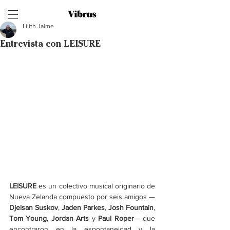
Lilith Jaime
Entrevista con LEISURE
LEISURE 
es un colectivo musical originario de 
Nueva Zelanda compuesto por seis amigos —
Djeisan Suskov
, 
Jaden Parkes
, 
Josh Fountain
, 
Tom Young
, 
Jordan Arts
 y 
Paul Roper
— que 
encontraron en la espontaneidad y la 