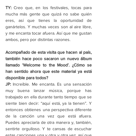
TY: 
Creo que, en los festivales, tocas para 
mucha más gente que quizá no sabe quién 
eres, así que tienes la oportunidad de 
ganártelos. Y muchas veces son al aire libre, 
y me encanta tocar afuera. Así que me gustan 
ambos, pero por distintas razones.
Acompañado de esta visita que hacen al país, 
también hace poco sacaron un nuevo álbum 
llamado 
‘
Welcome to the Mood
’
. ¿Cómo se 
han sentido ahora que este material ya está 
disponible para todos?
JP:
 Increíble. Me encanta. Es una sensación 
muy buena lanzar música, porque has 
trabajado en ella durante tanto tiempo que se 
siente bien decir: “aquí está, ya la tienen”. Y 
entonces obtienes una perspectiva diferente 
de la canción una vez que está afuera. 
Puedes apreciarla de otra manera y, también, 
sentirte orgulloso. Y te cansas de escuchar 
estas canciones una y otra y otra vez, así que 