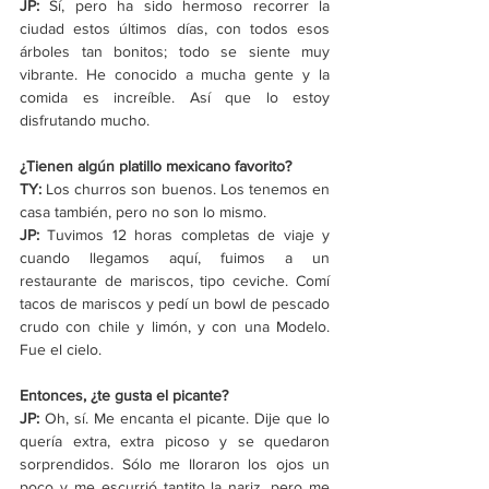
JP: 
Sí, pero ha sido hermoso recorrer la 
ciudad estos últimos días, con todos esos 
árboles tan bonitos; todo se siente muy 
vibrante. He conocido a mucha gente y la 
comida es increíble. Así que lo estoy 
disfrutando mucho.
¿Tienen algún platillo mexicano favorito?
TY: 
Los churros son buenos. Los tenemos en 
casa también, pero no son lo mismo.
JP:
 Tuvimos 12 horas completas de viaje y 
cuando llegamos aquí, fuimos a un 
restaurante de mariscos, tipo ceviche. Comí 
tacos de mariscos y pedí un bowl de pescado 
crudo con chile y limón, y con una Modelo. 
Fue el cielo.
Entonces, ¿te gusta el picante?
JP:
 Oh, sí. Me encanta el picante. Dije que lo 
quería extra, extra picoso y se quedaron 
sorprendidos. Sólo me lloraron los ojos un 
poco y me escurrió tantito la nariz, pero me 