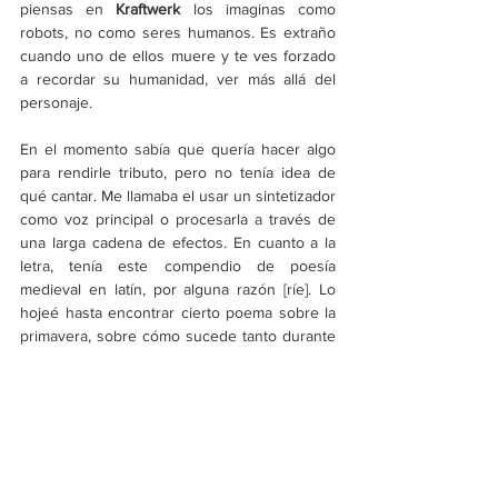
piensas en 
Kraftwerk 
los imaginas como 
robots, no como seres humanos. Es extraño 
cuando uno de ellos muere y te ves forzado 
a recordar su humanidad, ver más allá del 
personaje.
En el momento sabía que quería hacer algo 
para rendirle tributo, pero no tenía idea de 
qué cantar. Me llamaba el usar un sintetizador 
como voz principal o procesarla a través de 
una larga cadena de efectos. En cuanto a la 
letra, tenía este compendio de poesía 
medieval en latín, por alguna razón [ríe]. Lo 
hojeé hasta encontrar cierto poema sobre la 
primavera, sobre cómo sucede tanto durante 
esa época del año y el hastío que siente el 
narrador, quien solo quiere estar solo, 
sumergido en su tristeza, en contraste con el 
surgimiento de nueva vida. Me pareció algo 
más que adecuado para ser parte de la lírica.