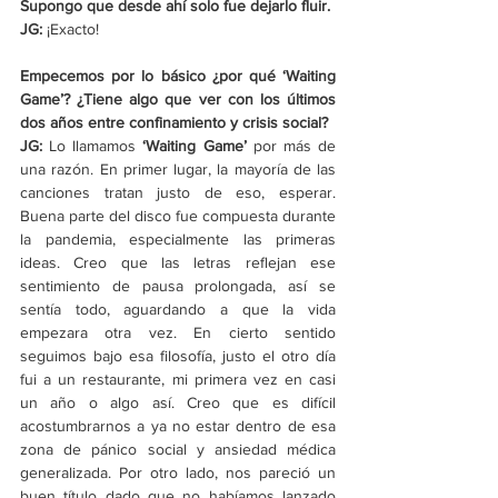
Supongo que desde ahí solo fue dejarlo fluir.
JG: 
¡Exacto!
Empecemos por lo básico ¿por qué ‘Waiting 
Game’? ¿Tiene algo que ver con los últimos 
dos años entre confinamiento y crisis social?
JG: 
Lo llamamos 
‘Waiting Game’ 
por más de 
una razón. En primer lugar, la mayoría de las 
canciones tratan justo de eso, esperar. 
Buena parte del disco fue compuesta durante 
la pandemia, especialmente las primeras 
ideas. Creo que las letras reflejan ese 
sentimiento de pausa prolongada, así se 
sentía todo, aguardando a que la vida 
empezara otra vez. En cierto sentido 
seguimos bajo esa filosofía, justo el otro día 
fui a un restaurante, mi primera vez en casi 
un año o algo así. Creo que es difícil 
acostumbrarnos a ya no estar dentro de esa 
zona de pánico social y ansiedad médica 
generalizada. Por otro lado, nos pareció un 
buen título dado que no habíamos lanzado 