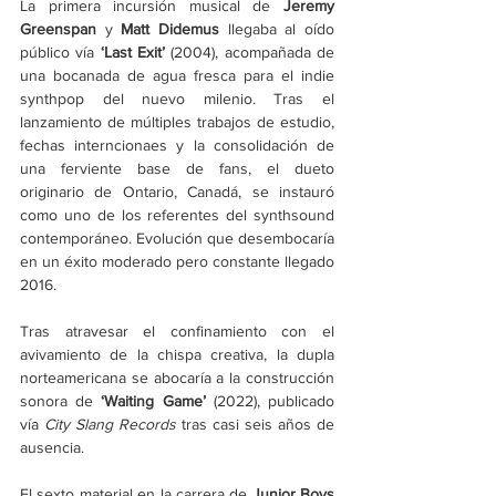
La primera incursión musical de 
Jeremy 
Greenspan
 y 
Matt Didemus
 llegaba al oído 
público vía 
‘Last Exit’ 
(2004), acompañada de 
una bocanada de agua fresca para el indie 
synthpop del nuevo milenio. Tras el 
lanzamiento de múltiples trabajos de estudio, 
fechas interncionaes y la consolidación de 
una ferviente base de fans, el dueto 
originario de Ontario, Canadá, se instauró 
como uno de los referentes del synthsound 
contemporáneo. Evolución que desembocaría 
en un éxito moderado pero constante llegado 
2016.
Tras atravesar el confinamiento con el 
avivamiento de la chispa creativa, la dupla 
norteamericana se abocaría a la construcción 
sonora de
 ‘Waiting Game’ 
(2022), publicado 
vía 
City Slang Records 
tras casi seis años de 
ausencia.
El sexto material en la carrera de 
Junior Boys 