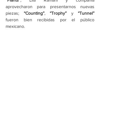
“Plants”
, Lila Ramani y compañía 
aprovecharon para presentarnos nuevas 
piezas;
 “Counting”
, 
“Trophy”
 y 
“Tunnel” 
fueron bien recibidas por el público 
mexicano.