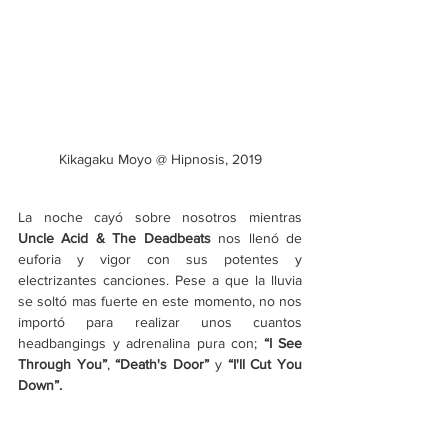
Kikagaku Moyo @ Hipnosis, 2019
La noche cayó sobre nosotros mientras
Uncle Acid & The Deadbeats
 nos llenó de 
euforia y vigor con sus potentes y 
electrizantes canciones. Pese a que la lluvia 
se soltó mas fuerte en este momento, no nos 
importó para realizar unos cuantos 
headbangings y adrenalina pura con; 
“I See 
Through You”
, 
“Death's Door”
 y 
“I'll Cut You 
Down”.