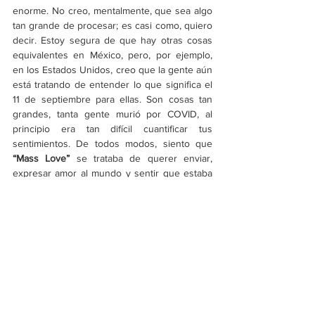
enorme. No creo, mentalmente, que sea algo 
tan grande de procesar; es casi como, quiero 
decir. Estoy segura de que hay otras cosas 
equivalentes en México, pero, por ejemplo, 
en los Estados Unidos, creo que la gente aún 
está tratando de entender lo que significa el 
11 de septiembre para ellas. Son cosas tan 
grandes, tanta gente murió por COVID, al 
principio era tan difícil cuantificar tus 
sentimientos. De todos modos, siento que 
“Mass Love”
 se trataba de querer enviar, 
expresar amor al mundo y sentir que estaba 
en un avión. Vi lo hermoso, ya sabes, esa 
cosa increíble que solo puede suceder 
cuando estás en un avión, que es que ves 
sobre las nubes y piensas. Es como una 
pintura o algo así. Me sentí abrumada por la 
belleza y como amor por las personas que, 
básicamente, estaban sufriendo. Y eso fue la 
forma en que surgió esa canción. Pero 
también, el sonido de que fuera tan grande 