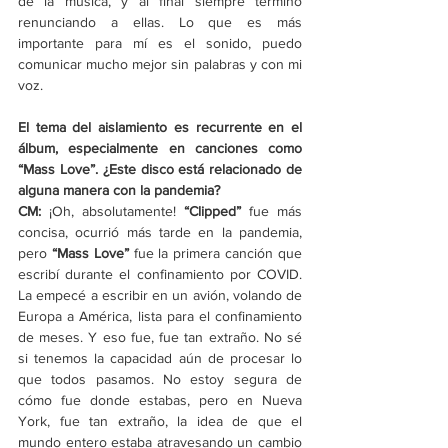
de la música, y al final siempre termino 
renunciando a ellas. Lo que es más 
importante para mí es el sonido, puedo 
comunicar mucho mejor sin palabras y con mi 
voz. 
El tema del aislamiento es recurrente en el 
álbum, especialmente en canciones como 
“Mass Love”. ¿Este disco está relacionado de 
alguna manera con la pandemia?
CM: 
¡Oh, absolutamente!
 “Clipped”
 fue más 
concisa, ocurrió más tarde en la pandemia, 
pero 
“Mass Love”
 fue la primera canción que 
escribí durante el confinamiento por COVID. 
La empecé a escribir en un avión, volando de 
Europa a América, lista para el confinamiento 
de meses. Y eso fue, fue tan extraño. No sé 
si tenemos la capacidad aún de procesar lo 
que todos pasamos. No estoy segura de 
cómo fue donde estabas, pero en Nueva 
York, fue tan extraño, la idea de que el 
mundo entero estaba atravesando un cambio 