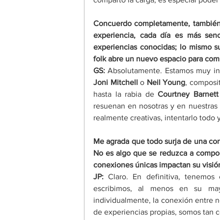
Concuerdo completamente, también e
experiencia, cada día es más senc
experiencias conocidas; lo mismo su
folk abre un nuevo espacio para comp
GS:
 Absolutamente. Estamos muy inf
Joni Mitchell
 o 
Neil Young
, composit
hasta la rabia de 
Courtney Barnett
resuenan en nosotras y en nuestras vi
realmente creativas, intentarlo todo 
Me agrada que todo surja de una con
No es algo que se reduzca a compon
conexiones únicas impactan su visión
JP:
 Claro. En definitiva, tenemo
escribimos, al menos en su mayo
individualmente, la conexión entre 
de experiencias propias, somos tan 