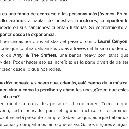
s una forma de acercarse a las personas más jóvenes. En mi 
illo abrirnos a hablar de nuestras emociones, compartiendo 
cede en sus canciones: cuentan historias. Su acercamiento al 
oner desde la experiencia.​
luenciadas por otros artistas del pasado, como 
Laurel Canyon
ores que contextualizan sus vidas a través del lirismo moderno, 
 o de 
Amyl & The Sniffers
, una banda heavy con letras que 
das. Poder hacer eso es increíble; es la parte divertida de ser 
y crear desde lo que nos rodea.​
exión honesta y sincera que, además, está dentro de la música. 
er, sino a cómo la perciben y cómo las une. ¿Creen que estas 
 al crear?
s en mente a otras dos personas al componer. Todo lo que 
ría, está pensado para el grupo, incluso si escribimos 
nosotras está presente siempre. Sabemos que, aunque hablamos 
cercanas y compartimos tanto que es así. Somos mejores amigas, 