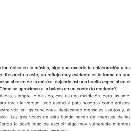
 tan única en la música, algo que excede la colaboración y les 
o. Respecto a esto, un reflejo muy evidente es la forma en que 
zan al resto de la música, dejando así una huella especial en el 
 ¿Cómo se aproximan a la balada en un contexto moderno?​
ladas, siempre lo he sido, casi es una maldición, pero las amo. 
ra decir la verdad, algo esencial para nosotras como artistas; 
uestra voz en las canciones, destacando mensajes astutos y, al 
ca. Las tres voces de esta banda hacen del mensaje de las 
engo la posibilidad de escribir algo muy vulnerable mientras 
cantarlo con tus amigas, amo eso.​