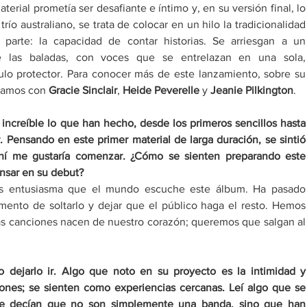
erial prometía ser desafiante e íntimo y, en su versión final, lo 
o australiano, se trata de colocar en un hilo la tradicionalidad 
parte: la capacidad de contar historias. Se arriesgan a un 
 las baladas, con voces que se entrelazan en una sola, 
lo protector. Para conocer más de este lanzamiento, sobre su 
samos con 
Gracie Sinclair
, 
Heide Peverelle 
y 
Jeanie Pilkington
.​
increíble lo que han hecho, desde los primeros sencillos hasta 
Pensando en este primer material de larga duración, se sintió 
ahí me gustaría comenzar. ¿Cómo se sienten preparando este 
ensar en su debut?
 entusiasma que el mundo escuche este álbum. Ha pasado 
to de soltarlo y dejar que el público haga el resto. Hemos 
as canciones nacen de nuestro corazón; queremos que salgan al 
o dejarlo ir. Algo que noto en su proyecto es la intimidad y 
ones; se sienten como experiencias cercanas. Leí algo que se 
e decían que no son simplemente una banda, sino que han 