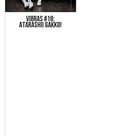
Vi
bras #18:
ATARASHII GAKKO!