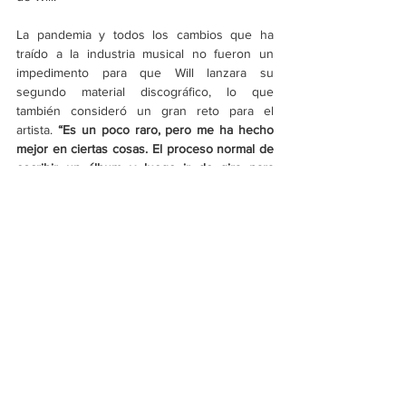
La pandemia y todos los cambios que ha 
traído a la industria musical no fueron un 
impedimento para que Will lanzara su 
segundo material discográfico, lo que 
también consideró un gran reto para el 
artista. 
“Es un poco raro, pero me ha hecho 
mejor en ciertas cosas. El proceso normal de 
escribir un álbum y luego ir de gira para 
promoverlo. Los videoclips, contenidos que 
me hacen conectar con la gente en redes 
sociales o algunas otras locuras creativas, 
como un podcast son actividades que no 
habría tenido el tiempo de hacerlas… No era 
muy bueno en redes sociales, pero ahora 
encontré el verdadero significado para mi: 
puedes crear cosas con tus fans, en lugar de 
centrar toda la atención en mi…”
.
Para el lanzamiento de la primera parte de 
este disco, Will realizó una presentación en 