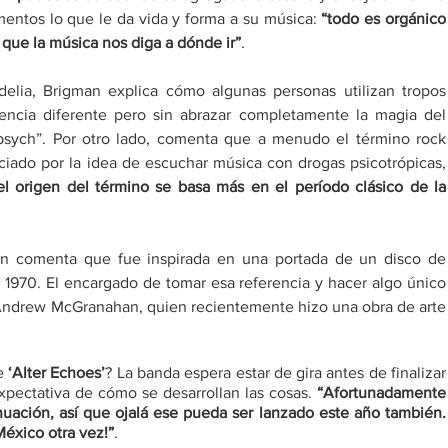
entos lo que le da vida y forma a su música: 
“todo es orgánico 
que la música nos diga a dónde ir”
.
delia, Brigman explica cómo algunas personas utilizan tropos 
iencia diferente pero sin abrazar completamente la magia del 
psych”. Por otro lado, comenta que a menudo el término rock 
ciado por la idea de escuchar música con drogas psicotrópicas, 
del origen del término se basa más en el período clásico de la 
an comenta que fue inspirada en una portada de un disco de 
 1970. El encargado de tomar esa referencia y hacer algo único 
o, Andrew McGranahan, quien recientemente hizo una obra de arte 
e 
‘Alter Echoes’
? La banda espera estar de gira antes de finalizar 
xpectativa de cómo se desarrollan las cosas. 
“Afortunadamente 
ación, así que ojalá ese pueda ser lanzado este año también. 
éxico otra vez!”
.