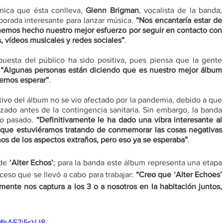
mica que ésta conlleva, 
Glenn Brigman
, vocalista de la banda, 
porada interesante para lanzar música. 
“Nos encantaría estar de 
 hemos hecho nuestro mejor esfuerzo por seguir en contacto con 
s, vídeos musicales y redes sociales”
.
puesta del público ha sido positiva, pues piensa que la gente 
 
“Algunas personas están diciendo que es nuestro mejor álbum 
demos esperar”
.
Brigman explicó que el proceso creativo del álbum
zado antes de la contingencia sanitaria. Sin embargo, la banda 
o pasado. 
“Definitivamente le ha dado una vibra interesante al 
 que estuviéramos tratando de conmemorar las cosas negativas 
s de los aspectos extraños, pero eso ya se esperaba”
. 
de 
‘Alter Echos’
; para la banda este álbum representa una etapa 
ceso que se llevó a cabo para trabajar: 
“Creo que ‘Alter Echoes’ 
mente nos captura a los 3 o a nosotros en la habitación juntos, 
=MbAF7i5sVJ8