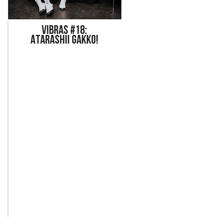
Vi
bras #18:
ATARASHII GAKKO!