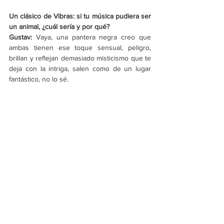
Un clásico de Vibras: si tu música pudiera ser 
un animal, ¿cuál sería y por qué? 
Gustav: 
Vaya, una pantera negra creo que 
ambas tienen ese toque sensual, peligro, 
brillan y reflejan demasiado misticismo que te 
deja con la intriga, salen como de un lugar 
fantástico, no lo sé. 
https://www.youtube.com/watch?
v=EDOlno8i0Ug
‘
Morabeza Tobacco’ ha empezado a ganar 
popularidad, convirtiéndose en una de las 
bandas a las que no hay que perder de vista. 
¿Cuáles son sus planes a futuro? ¿Qué viene 