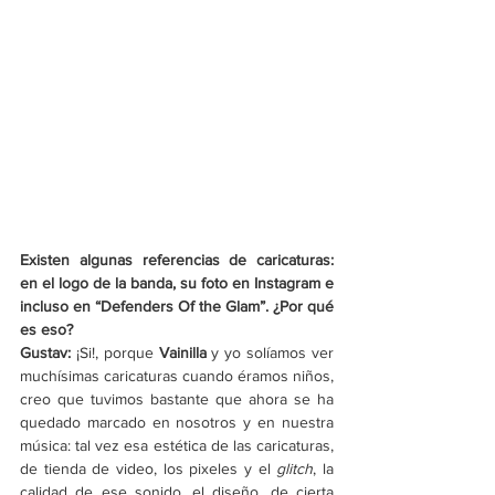
Existen algunas referencias de caricaturas: 
en el logo de la banda, su foto en Instagram e 
incluso en “Defenders Of the Glam”. ¿Por qué 
es eso? 
Gustav: 
¡Si!, porque 
Vainilla
 y yo solíamos ver 
muchísimas caricaturas cuando éramos niños, 
creo que tuvimos bastante que ahora se ha 
quedado marcado en nosotros y en nuestra 
música: tal vez esa estética de las caricaturas, 
de tienda de video, los pixeles y el 
glitch
, la 
calidad de ese sonido, el diseño, de cierta 