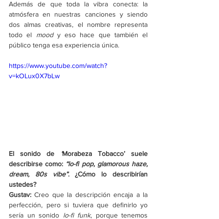
Además de que toda la vibra conecta: la 
atmósfera en nuestras canciones y siendo 
dos almas creativas, el nombre representa 
todo el 
mood 
y eso hace que también el 
público tenga esa experiencia única. 
https://www.youtube.com/watch?
v=kOLux0X7bLw
El sonido de 
‘
Morabeza Tobacco’ suele 
describirse como: 
“lo-fi pop, glamorous haze, 
dream, 80s vibe”
. ¿Cómo lo describirían 
ustedes? 
Gustav: 
Creo que la descripción encaja a la 
perfección, pero si tuviera que definirlo yo 
sería un sonido 
lo-fi funk
, porque tenemos 