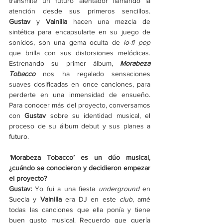
transmite un futuro alentador llamando la 
atención desde sus primeros sencillos. 
Gustav 
y 
Vainilla
 hacen una mezcla de 
sintética para encapsularte en su juego de 
sonidos, son una gema oculta de 
lo-fi pop
que brilla con sus distorsiones melódicas. 
Estrenando su primer álbum, 
Morabeza 
Tobacco
 nos ha regalado sensaciones 
suaves dosificadas en once canciones, para 
perderte en una inmensidad de ensueño. 
Para conocer más del proyecto, conversamos 
con 
Gustav
 sobre su identidad musical, el 
proceso de su álbum debut y sus planes a 
futuro.
‘
Morabeza Tobacco’ es un dúo musical, 
¿cuándo se conocieron y decidieron empezar 
el proyecto?
Gustav: 
Yo fui a una fiesta 
underground 
en 
Suecia y 
Vainilla
 era DJ en este 
club
, amé 
todas las canciones que ella ponía y tiene 
buen gusto musical. Recuerdo que quería 