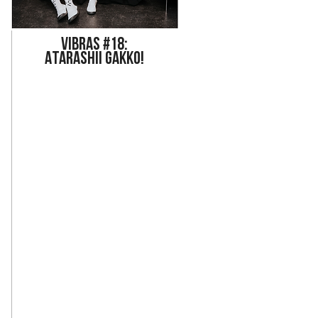
Vi
bras #18:
ATARASHII GAKKO!