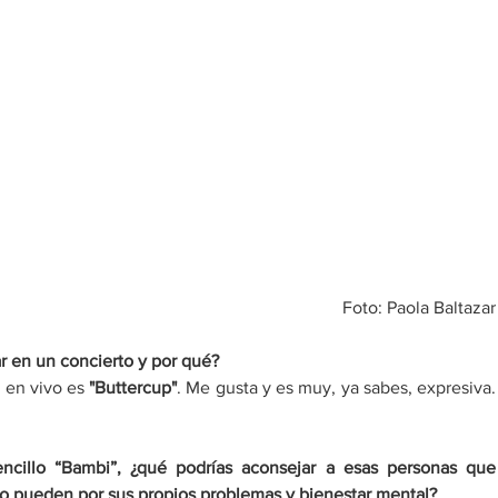
Foto: Paola Baltazar
ar en un concierto y por qué?
 en vivo es 
"Buttercup"
. Me gusta y es muy, ya sabes, expresiva. 
ncillo “Bambi”, ¿qué podrías aconsejar a esas personas que 
no pueden por sus propios problemas y bienestar mental?