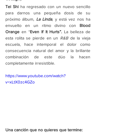
Tei Shi
 ha regresado con un nuevo sencillo 
para darnos una pequeña dosis de su 
próximo álbum, 
La Linda
, y está vez nos ha 
envuelto en un ritmo divino con
 Blood 
Orange 
en “
Even If It Hurts”. 
La belleza de 
esta rolita se pierde en un 
R&B
 de la vieja 
escuela, hace intemporal el dolor como 
consecuencia natural del amor y la brillante 
combinación de este dúo la hacen 
completamente irresistible.
https://www.youtube.com/watch?
v=xLtX0zc4GZo
Una canción que no quieres que termine: 