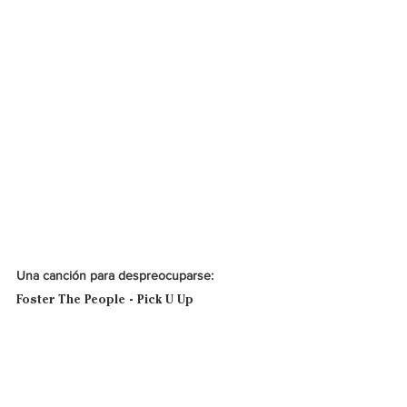
Una canción para despreocuparse: 
Foster The People - Pick U Up
Foster The People 
ha marcado el inicio de 
una nueva era, con un sonido renovado: 
influenciado por un 
funk
 de los 70s, 
instrumentales optimistas, armonías elevadas 
y completamente juguetonas. 
“Pick U Up” 
es 