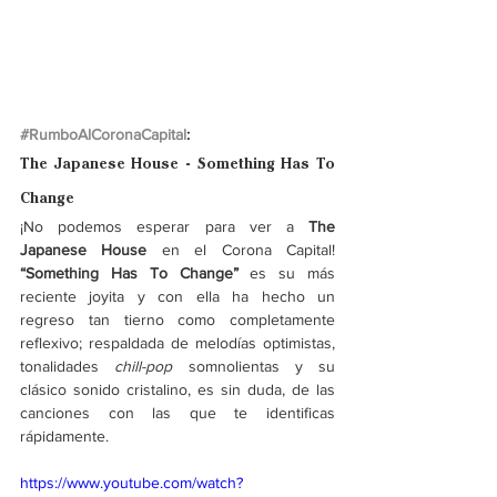
#RumboAlCoronaCapital
:
The Japanese House - Something Has To 
Change 
¡No podemos esperar para ver a 
The 
Japanese House
 en el Corona Capital! 
“Something Has To Change” 
es su más 
reciente joyita y con ella ha hecho un 
regreso tan tierno como completamente 
reflexivo; respaldada de melodías optimistas, 
tonalidades 
chill-pop
 somnolientas y su 
clásico sonido cristalino, es sin duda, de las 
canciones con las que te identificas 
rápidamente.
https://www.youtube.com/watch?