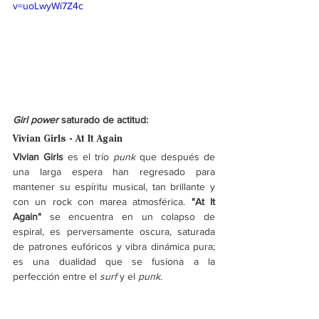
v=uoLwyWi7Z4c
Girl power
 saturado de actitud: 
Vivian Girls - At It Again 
Vivian Girls 
es el trío 
punk
 que después de 
una larga espera han regresado para 
mantener su espíritu musical, tan brillante y 
con un rock con marea atmosférica. 
"At It 
Again" 
se encuentra en un colapso de 
espiral, es perversamente oscura, saturada 
de patrones eufóricos y vibra dinámica pura; 
es una dualidad que se fusiona a la 
perfección entre el 
surf 
y el 
punk.