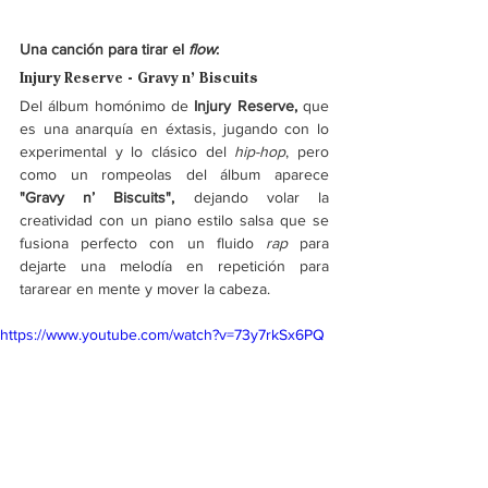
Una canción para tirar el 
flow
:
Injury Reserve - Gravy n’ Biscuits
Del álbum homónimo de
 Injury Reserve, 
que 
es una anarquía en éxtasis, jugando con lo 
experimental y lo clásico del 
hip-hop
, pero 
como un rompeolas del álbum aparece 
"Gravy n’ Biscuits", 
dejando volar la 
creatividad con un piano estilo salsa que se 
fusiona perfecto con un fluido 
rap
 para 
dejarte una melodía en repetición para 
tararear en mente y mover la cabeza. 
https://www.youtube.com/watch?v=73y7rkSx6PQ