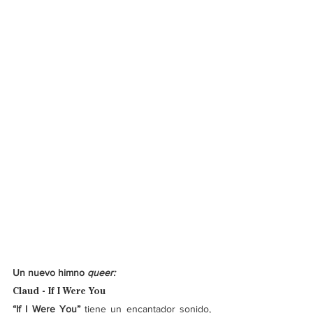
Un nuevo himno 
queer:
Claud - If I Were You
“If I Were You” 
tiene un encantador sonido, 