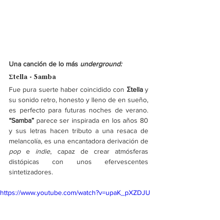
Una canción de lo más 
underground:
Σtella - Samba
Fue pura suerte haber coincidido con 
Σtella 
y 
su sonido retro, honesto y lleno de en sueño, 
es perfecto para futuras noches de verano. 
“Samba” 
parece ser inspirada en los años 80 
y sus letras hacen tributo a una resaca de 
melancolía, es una encantadora derivación de 
pop 
e 
indie
, capaz de crear atmósferas 
distópicas con unos efervescentes 
sintetizadores.
https://www.youtube.com/watch?v=upaK_pXZDJU