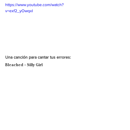
https://www.youtube.com/watch?
v=exf2_yOwqxI
Una canción para cantar tus errores:
Bleached - Silly Girl
En
 “Silly Girl” 
el dúo de hermanas han 
extraído las influencias disco y 
rock, 
para 
envolvernos con juegos de voces, matices 
metálicos, suaves líneas de bajo y una 
guitarra en remolino. Lidiando con el pasado 
con tintes explosivos, 
Bleached
 ha hecho de 
“Silly Girl” 
una canción de rebotes brillantes y 
un lirismo completamente adictivo. 