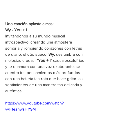
Una canción aplasta almas:
Wy - You + I
Invitándonos a su mundo musical 
introspectivo, creando una atmósfera 
sombría y rompiendo corazones con letras 
de diario, el dúo sueco,
 Wy, 
deslumbra con 
melodías crudas. 
“You + I” 
causa escalofríos 
y te enamora con una voz exuberante, se 
adentra tus pensamientos más profundos 
con una batería tan rota que hace gritar los 
sentimientos de una manera tan delicada y 
auténtica.
https://www.youtube.com/watch?
v=F1esnwsHY9M