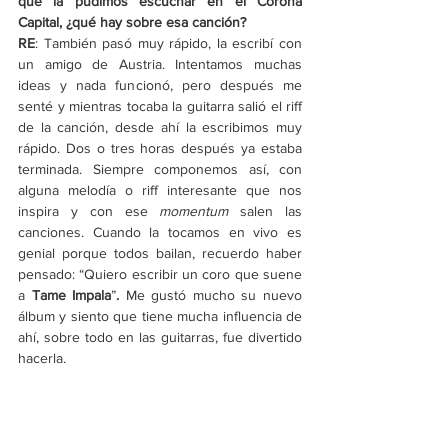
que la pudimos escuchar en el Corona 
Capital, ¿qué hay sobre esa canción? 
RE
: También pasó muy rápido, la escribí con 
un amigo de Austria. Intentamos muchas 
ideas y nada funcionó, pero después me 
senté y mientras tocaba la guitarra salió el riff 
de la canción, desde ahí la escribimos muy 
rápido. Dos o tres horas después ya estaba 
terminada. Siempre componemos así, con 
alguna melodía o riff interesante que nos 
inspira y con ese 
momentum
 salen las 
canciones. Cuando la tocamos en vivo es 
genial porque todos bailan, recuerdo haber 
pensado: “Quiero escribir un coro que suene 
a 
Tame Impala
”
.
 Me gustó mucho su nuevo 
álbum y siento que tiene mucha influencia de 
ahí, sobre todo en las guitarras, fue divertido 
hacerla. 