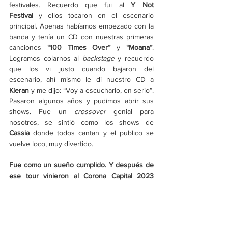
festivales. Recuerdo que fui al 
Y Not 
Festival
 y ellos tocaron en el escenario 
principal. Apenas habíamos empezado con la 
banda y tenía un CD con nuestras primeras 
canciones 
“100 Times Over”
 y 
“Moana”
. 
Logramos colarnos al 
backstage
 y recuerdo 
que los vi justo cuando bajaron del 
escenario, ahí mismo le di nuestro CD a 
Kieran
 y me dijo: “Voy a escucharlo, en serio”. 
Pasaron algunos años y pudimos abrir sus 
shows. Fue un 
crossover
 genial para 
nosotros, se sintió como los shows de 
Cassia
 donde todos cantan y el publico se 
vuelve loco, muy divertido. 
Fue como un sueño cumplido. Y después de 
ese tour vinieron al Corona Capital 2023 
¿Qué recuerdas de esa vez? ¿Cómo se 
enteraron de que iban a tocar?
RE
: Fue inesperado, primero nos agendaron 
para un festival en Monterrey, pero nuestro 