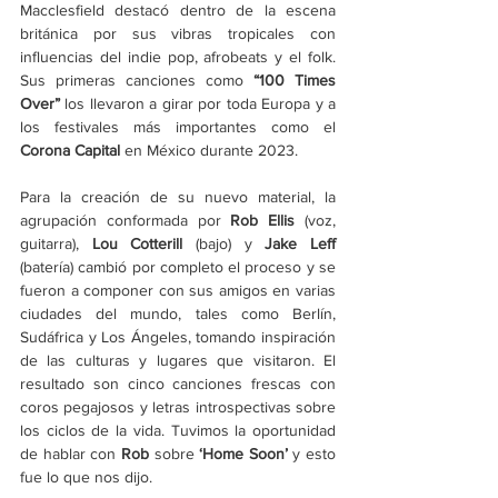
Macclesfield destacó dentro de la escena 
británica por sus vibras tropicales con 
influencias del indie pop, afrobeats y el folk. 
Sus primeras canciones como 
“100 Times 
Over”
 los llevaron a girar por toda Europa y a 
los festivales más importantes como el 
Corona Capital
 en México durante 2023. 
Para la creación de su nuevo material, la 
agrupación conformada por 
Rob Ellis
 (voz, 
guitarra), 
Lou Cotterill 
(bajo) y 
Jake Leff
(batería) cambió por completo el proceso y se 
fueron a componer con sus amigos en varias 
ciudades del mundo, tales como Berlín, 
Sudáfrica y Los Ángeles, tomando inspiración 
de las culturas y lugares que visitaron. El 
resultado son cinco canciones frescas con 
coros pegajosos y letras introspectivas sobre 
los ciclos de la vida. Tuvimos la oportunidad 
de hablar con 
Rob 
sobre 
‘Home Soon’
 y esto 
fue lo que nos dijo. 