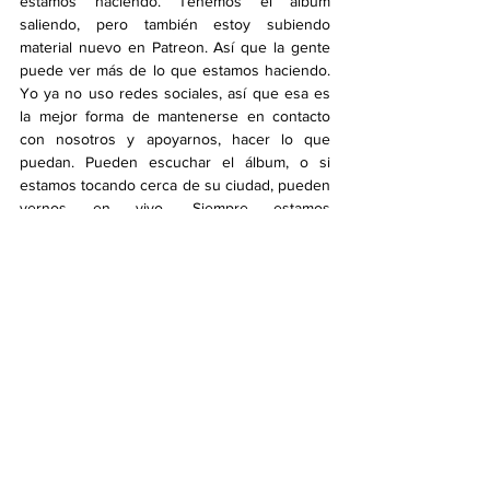
estamos haciendo. Tenemos el álbum 
saliendo, pero también estoy subiendo 
material nuevo en Patreon. Así que la gente 
puede ver más de lo que estamos haciendo. 
Yo ya no uso redes sociales, así que esa es 
la mejor forma de mantenerse en contacto 
con nosotros y apoyarnos, hacer lo que 
puedan. Pueden escuchar el álbum, o si 
estamos tocando cerca de su ciudad, pueden 
vernos en vivo. Siempre estamos 
agradecidos por su apoyo.
Ahora que el álbum fue lanzado, ¿qué 
esperas en los próximos meses?
WT:
 No sé. No hemos mirado mucho más allá 
de fin de mes. Al final del mes tenemos 
contenido para Patreon y algunos conciertos 
esta semana. De vez en cuando miro lo que 
sigue, pero eso es más trabajo del sello, 
organizando todo. Yo solo me dejo llevar y 
llego a las citas que ya están programadas. 
Fuera de eso, no estoy tan pendiente de 