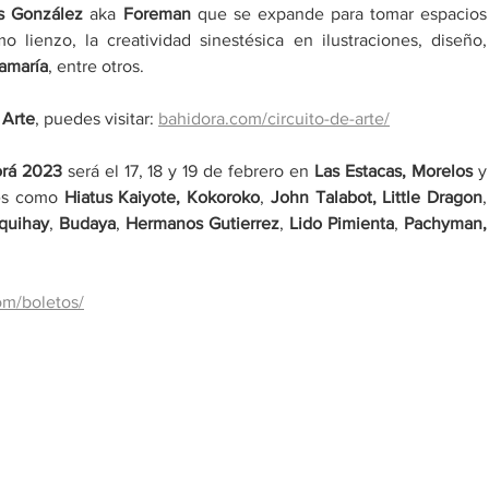
s González
 aka 
Foreman
 que se expande para tomar espacios 
 lienzo, la creatividad sinestésica en ilustraciones, diseño, 
amaría
, entre otros. 
 Arte
, puedes visitar: 
bahidora.com/circuito-de-arte/
orá 2023
 será el 17, 18 y 19 de febrero en 
Las Estacas, Morelos 
y 
es como 
Hiatus Kaiyote, Kokoroko
, 
John Talabot, Little Dragon
,
quihay
, 
Budaya
, 
Hermanos Gutierrez
, 
Lido Pimienta
, 
Pachyman, 
om/boletos/