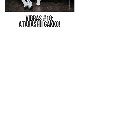
Vi
bras #18:
ATARASHII GAKKO!
 por un recorrido visual inigualable. Desde 2018, el 