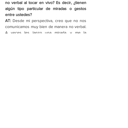
no verbal al tocar en vivo? Es decir, ¿tienen 
algún tipo particular de miradas o gestos 
entre ustedes?
AT:
 Desde mi perspectiva, creo que no nos 
comunicamos muy bien de manera no verbal. 
A veces les lanzo una mirada, y me la 
devuelven como diciendo: “¿Por qué me 
miras así?, ¿estás tratando de decirme algo?”. 
Entonces, al momento de acercarme al 
micrófono, puedo decirles lo que sea. Así es 
nuestra comunicación en el escenario.
¿Recuerdan alguna cita o canción de músicos 
que les gusten en donde hablen algunas 
verdades sobre cómo funciona la industria de 
la música?
AT:
 De hecho, no lo sé. Me gusta la canción 
“Breadfan”
 de 
Budgie
, porque siento que la 
interpreté como una canción acerca de la 
industria musical; de tener dinero y luego 
perderlo. Nunca he googleado sobre qué 