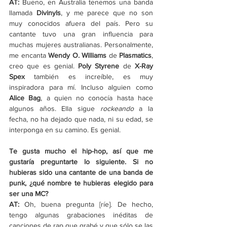
AT:
 Bueno, en Australia tenemos una banda 
llamada 
Divinyls
, y me parece que no son 
muy conocidos afuera del país. Pero su 
cantante tuvo una gran influencia para 
muchas mujeres australianas. Personalmente, 
me encanta 
Wendy O. Williams
 de 
Plasmatics
, 
creo que es genial. 
Poly Styrene
 de 
X-Ray 
Spex 
también es increíble, es muy 
inspiradora para mí. Incluso alguien como 
Alice Bag
, a quien no conocía hasta hace 
algunos años. Ella sigue 
rockeando
 a la 
fecha, no ha dejado que nada, ni su edad, se 
interponga en su camino. Es genial.
Te gusta mucho el hip-hop, así que me 
gustaría preguntarte lo siguiente. Si no 
hubieras sido una cantante de una banda de 
punk, ¿qué nombre te hubieras elegido para 
ser una MC?
AT:
 Oh, buena pregunta [ríe]. De hecho, 
tengo algunas grabaciones inéditas de 
canciones de rap que grabé y que sólo se las 