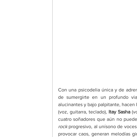
Con una psicodelia única y de adren
de sumergirte en un profundo viaj
alucinantes y bajo palpitante, hacen 
(voz, guitarra, teclado), 
Itay Sasha 
(v
cuatro soñadores que aún no pueden
rock
 progresivo, al unísono de voces
provocar caos, generan melodías gira