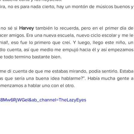
tira, no es para nada cierto, hay un montón de músicos buenos y 
no sé si 
Harvey
 también lo recuerda, pero en el primer día de 
cer amigos. Era una nueva escuela, nuevo ciclo escolar y me le 
nial!, eso fue lo primero que creí. Y luego, llego este niño, un 
dio cuenta, así que medio me empujó hacia él y así empezamos 
e todo termino bastante bien.
me di cuenta de que me estabas mirando, podía sentirlo. Estaba 
sas que sería una buena idea hablarme?”. Había mucha gente a 
omenzamos a hablar uno con el otro.
=a8Mw6RjWGeI&ab_channel=TheLazyEyes