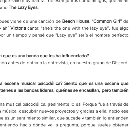
o que salió muy natural, de estar juntos como amigos, que aman 
como 
The Lazy Eyes.
 pues viene de una canción de 
Beach House
, 
“Common Girl” 
de 
y ahí 
Victoria
 canta:
“she's the one with the lazy eye”, fue algo 
or un tiempo y pensé que
“Lazy eye” sería el nombre perfecto 
n que es una banda que los ha influenciado?
 antes de entrar a la entrevista, en nuestro grupo de Discord. 
a escena musical psicodélica? Siento que es una escena que 
 tienes a las bandas líderes, quiénes se encasillan, pero también 
na musical psicodélica, ¡realmente lo es! Porque fue a través de 
música, descubrir nuevos proyectos y gracias a ella, nació ese 
ue es un sentimiento similar, que sucede y también lo entienden 
entiendo hacia dónde va la pregunta, porque sueles obtener 