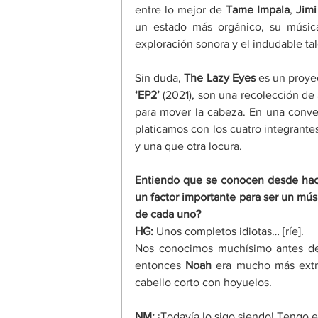
entre lo mejor de 
Tame Impala
, 
Jimi
un estado más orgánico, su música
exploración sonora y el indudable ta
Sin duda, 
The Lazy Eyes 
es un proye
‘EP2’
 (2021), son una recolección de
para mover la cabeza. En una conver
platicamos con los cuatro integrantes
y una que otra locura.
Entiendo que se conocen desde hace 
un factor importante para ser un músi
de cada uno?
HG: 
Unos completos idiotas… [ríe].
Nos conocimos muchísimo antes de
entonces 
Noah
 era mucho más extro
cabello corto con hoyuelos.
NM:
 ¡Todavía lo sigo siendo! Tengo e