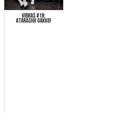
Vi
bras #18:
ATARASHII GAKKO!
eraghty 