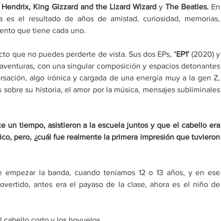
 Hendrix, King Gizzard and the Lizard Wizard
 y 
The Beatles. 
En 
 es el resultado de años de amistad, curiosidad, memorias, 
lento que tiene cada uno.
cto que no puedes perderte de vista. Sus dos EPs, 
‘EP1’
 (20
 aventuras, con una singular composición y espacios detonantes 
sación, algo irónica y cargada de una energía muy a la gen Z, 
 sobre su historia, el amor por la música, mensajes subliminales 
un tiempo, asistieron a la escuela juntos y que el cabello era 
co, pero, ¿cuál fue realmente la primera impresión que tuvieron 
 empezar la banda, cuando teníamos 12 o 13 años, y en ese 
vertido, antes era el payaso de la clase, ahora es el niño de 
l cabello corto y los hoyuelos.