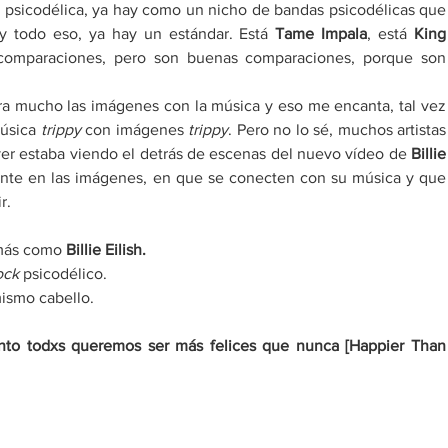
psicodélica, ya hay como un nicho de bandas psicodélicas que 
y todo eso, ya hay un estándar. Está 
Tame Impala
, está 
King 
comparaciones, pero son buenas comparaciones, porque son 
a mucho las imágenes con la música y eso me encanta, tal vez 
úsica 
trippy
 con imágenes 
trippy
. Pero no lo sé, muchos artistas 
yer estaba viendo el detrás de escenas del nuevo vídeo de
 Billie 
ante en las imágenes, en que se conecten con su música y que 
r. 
más como 
Billie Eilish.
ock
 psicodélico.
mismo cabello.
nto todxs queremos ser más felices que nunca [Happier Than 