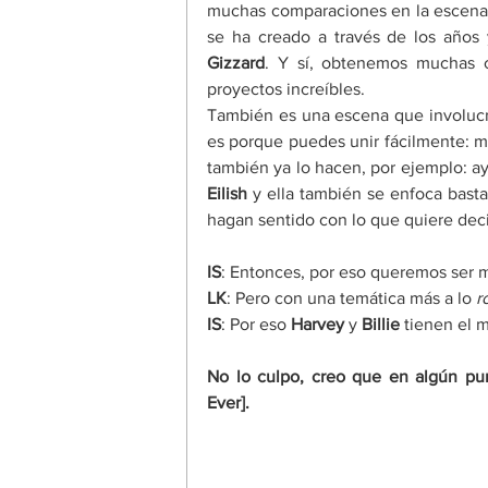
muchas comparaciones en la escena 
se ha creado a través de los años 
Gizzard
. Y sí, obtenemos muchas 
proyectos increíbles.
También es una escena que involucr
es porque puedes unir fácilmente: m
también ya lo hacen, por ejemplo: a
Eilish
 y ella también se enfoca bast
hagan sentido con lo que quiere deci
IS
: Entonces, por eso queremos ser 
LK
: Pero con una temática más a lo 
r
IS
: Por eso 
Harvey 
y 
Billie
 tienen el 
No lo culpo, creo que en algún pu
Ever].