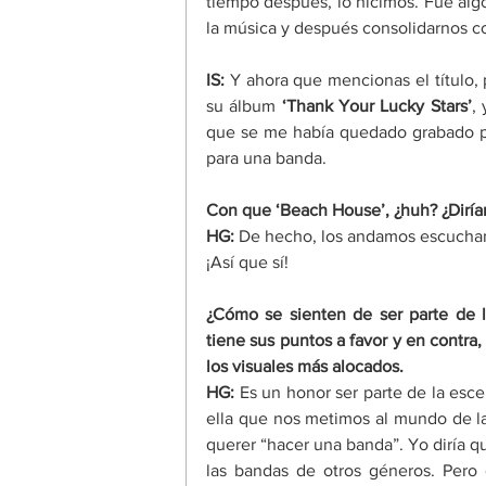
tiempo después, lo hicimos. Fue alg
la música y después consolidarnos 
IS: 
Y ahora que mencionas el título,
su álbum 
‘Thank Your Lucky Stars’
, 
que se me había quedado grabado p
para una banda. 
Con que ‘Beach House’, ¿huh? ¿Diría
HG: 
De hecho, los andamos escuchando
¡Así que sí!
¿Cómo se sienten de ser parte de l
tiene sus puntos a favor y en contra,
los visuales más alocados.
HG: 
Es un honor ser parte de la esce
ella que nos metimos al mundo de la 
querer “hacer una banda”. Yo diría q
las bandas de otros géneros. Pero 