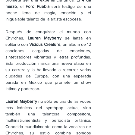
promete ser una experiencia única. El 
4 de 
marzo
, el
 Foro Puebla
 será testigo de una 
noche llena de magia, emoción y el 
inigualable talento de la artista escocesa.
Después de conquistar el mundo con 
Chvrches, 
Lauren Mayberry
 se lanza en 
solitario con 
Vicious Creature
, un álbum de 12 
canciones cargadas de emociones, 
sintetizadores vibrantes y letras profundas. 
Esta producción marca una nueva etapa en 
su carrera y la ha llevado a recorrer varias 
ciudades de Europa, con una esperada 
parada en México que promete un show 
íntimo y poderoso.
Lauren Mayberry
 no sólo es una de las voces 
más icónicas del synthpop actual, sino 
también una talentosa compositora, 
multiinstrumentista y periodista británica. 
Conocida mundialmente como la vocalista de 
Chvrches, su estilo combina sonidos 