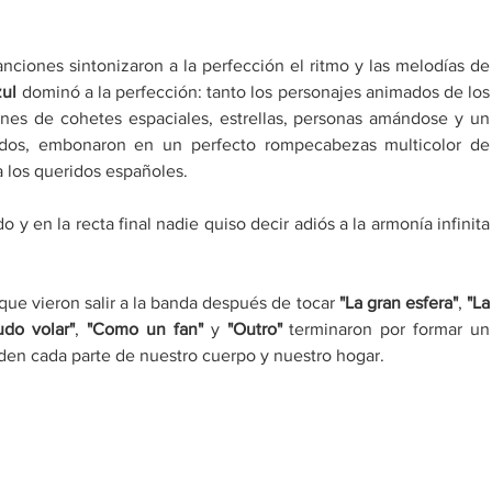
ciones sintonizaron a la perfección el ritmo y las melodías de 
zul
 dominó a la perfección: tanto los personajes animados de los 
nes de cohetes espaciales, estrellas, personas amándose y un 
ados, embonaron en un perfecto rompecabezas multicolor de 
ia los queridos españoles.
 y en la recta final nadie quiso decir adiós a la armonía infinita 
que vieron salir a la banda después de tocar 
"La gran esfera"
, 
"La 
udo volar"
, 
"Como un fan"
 y 
"Outro"
 terminaron por formar un 
en cada parte de nuestro cuerpo y nuestro hogar.