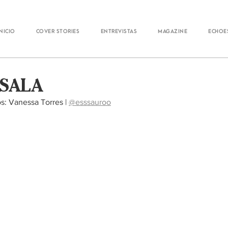
Inicio
Cover Stories
Entrevistas
Magazine
Echoe
 SALA
s: Vanessa Torres | 
@esssauroo