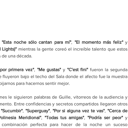
, 
"Esta noche sólo cantan para mí"
, 
"El momento más feliz"
 
 Lights)" 
mientras la gente coreó el increíble talento que estos 
 de una década. 
por primera vez"
, 
"Me gustas"
 y 
"C'est fini"
 fueron la segunda 
fluyeron bajo el techo del Sala donde el afecto fue la muestra 
ijarnos para hacernos sentir mejor.
es le siguieron palabras de Guille, vitorreos de la audiencia y 
nto. Entre confidencias y secretos compartidos llegaron otros 
 
"Sucumbir"
, 
"Superguay"
, 
"Por si alguna vez te vas"
, 
"Cerca de 
olinesia Meridional"
, 
"Todas tus amigas"
, 
"Podría ser peor"
 y
combinación perfecta para hacer de la noche un suceso 