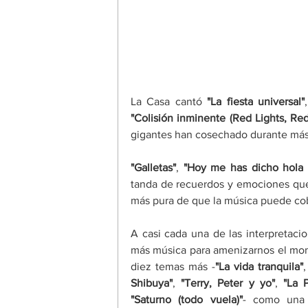
La Casa cantó 
"La fiesta universal"
"Colisión inminente (Red Lights, Red
gigantes han cosechado durante más
"Galletas"
, 
"Hoy me has dicho hola 
tanda de recuerdos y emociones que 
más pura de que la música puede cob
A casi cada una de las interpretacion
más música para amenizarnos el mome
diez temas más -
"La vida tranquila"
,
Shibuya"
, 
"Terry, Peter y yo"
, 
"La P
"Saturno (todo vuela)"
- como una 