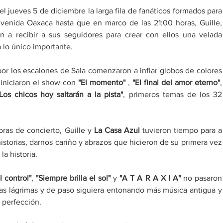
el jueves 5 de diciembre la larga fila de fanáticos formados para 
Avenida Oaxaca hasta que en marco de las 21:00 horas, Guille, 
on a recibir a sus seguidores para crear con ellos una velada 
 lo único importante. 
por los escalones de Sala comenzaron a inflar globos de colores 
 iniciaron el show con 
"El momento"
 , 
"El final del amor eterno"
,
Los chicos hoy saltarán a la pista"
, primeros temas de los 32 
ras de concierto, Guille y 
La Casa Azul
 tuvieron tiempo para a 
istorias, darnos cariño y abrazos que hicieron de su primera vez 
a historia.
l control"
, 
"Siempre brilla el sol"
 y 
"A T A R A X I A" 
no pasaron 
las lágrimas y de paso siguiera entonando más música antigua y 
 perfección.