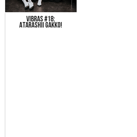
Vi
bras #18:
ATARASHII GAKKO!