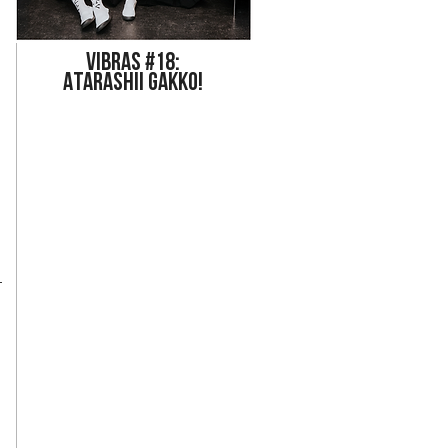
Vi
bras #18:
ATARASHII GAKKO!