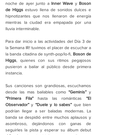
noche de ayer junto a 
Inner Wave
 y 
Boson 
de Higgs
 estuvo llena de sonidos dulces e 
hipnotizantes que nos llenaron de energía 
mientras la ciudad era empapada por una 
lluvia interminable. 
Para dar inicio a las actividades del Día 3 de 
la Semana IR! tuvimos el placer de escuchar a 
la banda citadina de synth-pop/lo-fi, 
Boson de 
Higgs
, quienes con sus ritmos pegajosos 
pusieron a bailar al público desde primera 
instancia. 
Sus canciones son grandiosas, escuchamos 
desde las mas bailables como 
“Geminis”
 y 
“Primera Fila” 
hasta las románticas 
“El 
Observador”
 y 
“Duele y lo sabes”
 que bien 
podrían llegar a ser baladas modernas. La 
banda se despidió entre muchos aplausos y 
asombroso, dejándonos con ganas de 
seguirles la pista y esperar su álbum debut 