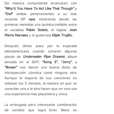
De manera contundente arrancaron con  
“Why’d You Have To Act Like That Though”
 y 
“Oof”
 ambas pertenecientes a su mas 
reciente EP 
wya
, mostrando desde las 
primeras melodías una química inefable entre 
el vocalista 
Pablo Sotelo
, el bajista 
Jean 
Pierre Narvaez
 y el guitarrista 
Elijah Trujillo.
Después dimos paso por la tropicalia 
latinoamericana cuando sonaron algunas 
piezas de 
Underwater Pipe Dreams
, album 
lanzado en el 2017. 
“Song 3”
, 
“Jerry”
, y 
“Bower”
 nos dieron una buena dosis de 
introspección cósmica como ninguna otra. 
Aunque la mayoría de sus canciones no 
rebasan los 3 minutos, la manera en que se 
conectan una a la otra hacen que en vivo sea 
una experiencia mas placentera y única. 
La arriesgada pero interesante combinación 
de sonidos que logra Inner Wave es 