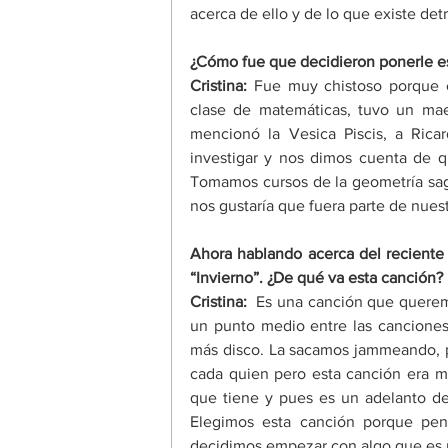
acerca de ello y de lo que existe det
¿Cómo fue que decidieron ponerle e
Cristina:
 Fue muy chistoso porque 
clase de matemáticas, tuvo un maes
mencionó la Vesica Piscis, a Ricar
investigar y nos dimos cuenta de qu
Tomamos cursos de la geometría sagr
nos gustaría que fuera parte de nues
Ahora hablando acerca del reciente
“Invierno”. ¿De qué va esta canción?
Cristina: 
 Es una canción que querem
un punto medio entre las canciones
más disco. La sacamos jammeando, po
cada quien pero esta canción era mu
que tiene y pues es un adelanto de
Elegimos esta canción porque pe
decidimos empezar con algo que es 