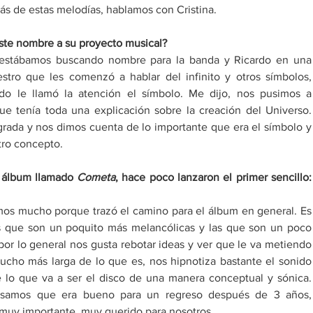
rás de estas melodías, hablamos con Cristina. 
ste nombre a su proyecto musical?
estábamos buscando nombre para la banda y Ricardo en una 
tro que les comenzó a hablar del infinito y otros símbolos, 
do le llamó la atención el símbolo. Me dijo, nos pusimos a 
e tenía toda una explicación sobre la creación del Universo. 
ada y nos dimos cuenta de lo importante que era el símbolo y 
tro concepto. 
 álbum llamado 
Cometa
, hace poco lanzaron el primer sencillo: 
os mucho porque trazó el camino para el álbum en general. Es 
 que son un poquito más melancólicas y las que son un poco 
r lo general nos gusta rebotar ideas y ver que le va metiendo 
cho más larga de lo que es, nos hipnotiza bastante el sonido 
 lo que va a ser el disco de una manera conceptual y sónica. 
nsamos que era bueno para un regreso después de 3 años, 
muy importante, muy querido para nosotros.