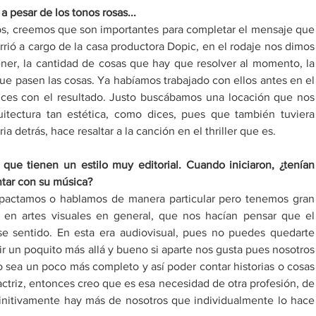
 pesar de los tonos rosas...
ps, creemos que son importantes para completar el mensaje que 
rió a cargo de la casa productora Dopic, en el rodaje nos dimos 
er, la cantidad de cosas que hay que resolver al momento, la 
ue pasen las cosas. Ya habíamos trabajado con ellos antes en el 
ices con el resultado. Justo buscábamos una locación que nos 
itectura tan estética, como dices, pues que también tuviera 
a detrás, hace resaltar a la canción en el thriller que es. 
que tienen un estilo muy editorial. Cuando iniciaron, ¿tenían 
tar con su música? 
pactamos o hablamos de manera particular pero tenemos gran 
a, en artes visuales en general, que nos hacían pensar que el 
se sentido. En esta era audiovisual, pues no puedes quedarte 
r un poquito más allá y bueno si aparte nos gusta pues nosotros 
 sea un poco más completo y así poder contar historias o cosas 
ctriz, entonces creo que es esa necesidad de otra profesión, de 
initivamente hay más de nosotros que individualmente lo hace 