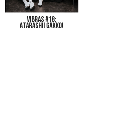
Vi
bras #18:
ATARASHII GAKKO!
a audio, sonaría de la misma manera que suena 