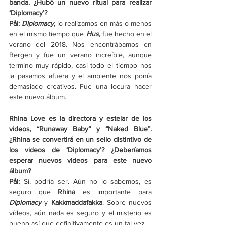
banda. ¿Hubó un nuevo ritual para realizar 
‘Diplomacy’?
Pål: 
Diplomacy, 
lo realizamos en más o menos 
en el mismo tiempo que
 Hus, 
fue hecho en el 
verano del 2018. Nos encontrábamos en 
Bergen y fue un verano increíble, aunque 
termino muy rápido, casi todo el tiempo nos 
la pasamos afuera y el ambiente nos ponía 
demasiado creativos. Fue una locura hacer 
este nuevo álbum.
Rhina Love es la directora y estelar de los 
videos, “Runaway Baby” y “Naked Blue”. 
¿Rhina se convertirá en un sello distintivo de 
los videos de ‘Diplomacy’? ¿Deberíamos 
esperar nuevos videos para este nuevo 
álbum? 
Pål: 
Sí, podría ser. Aún no lo sabemos, es 
seguro que 
Rhina
 es importante para 
Diplomacy
 y 
Kakkmaddafakka
. Sobre nuevos 
vídeos, aún nada es seguro y el misterio es 
bueno así que definitivamente es un tal vez. 