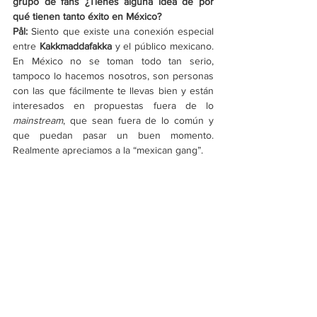
grupo de fans ¿Tienes alguna idea de por 
qué tienen tanto éxito en México?
Pål: 
Siento que existe una conexión especial 
entre 
Kakkmaddafakka
 y el público mexicano. 
En México no se toman todo tan serio, 
tampoco lo hacemos nosotros, son personas 
con las que fácilmente te llevas bien y están 
interesados en propuestas fuera de lo 
mainstream
, que sean fuera de lo común y 
que puedan pasar un buen momento. 
Realmente apreciamos a la “mexican gang”.
Un clásico de Vibras: Si tú música fuera un 
animal, ¿cuál seria y por qué?
Pål: 
Un perro, sin pensarlo dos veces. Porque 
un perro ama a las personas que lo tratan 
bien, además de que son el mejor animal que 
existe.
Finalmente, ¿hay algo más que te gustaría 
agregar a la entrevista?
Pål: 
Me gustaría agregar que estaremos 