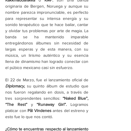
Kakkmaddafakka
 o 
KMF
, son una banda 
originaria de Bergen, Noruega y aunque su 
nombre parezca impronunciable, es perfecto 
para representar su intensa energía y su 
sonido terapéutico que te hace bailar, cantar 
y olvidar tus problemas por arte de magia. La 
banda se ha mantenido imparable 
entregándonos álbumes sin necesidad de 
largas esperas y de esta manera, con su 
música, un lirismo auténtico y su esencia 
llena de dinamismo han logrado conectar con 
el púbico mexicano casi sin esfuerzo. 
El 22 de Marzo, fue el lanzamiento oficial de 
Diplomacy, 
su quinto álbum de estudio que 
nos fueron regalando en dosis, a través de 
tres sorprendentes sencillos: 
“Naked Blue”, 
“The Rest” 
y 
“Runaway Girl”. 
Logramos 
platicar con
 Pål Vindenes 
antes del estreno y 
esto fue lo que nos contó.
¿Cómo te encuentras respecto al lanzamiento 