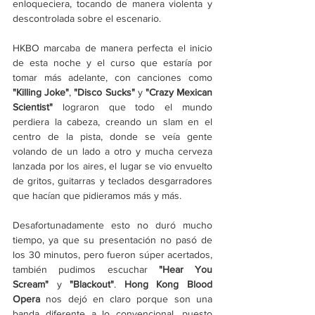
enloqueciera, tocando de manera violenta y 
descontrolada sobre el escenario.
HKBO marcaba de manera perfecta el inicio 
de esta noche y el curso que estaría por 
tomar más adelante, con canciones como 
"Killing Joke"
, 
"Disco Sucks"
 y 
"Crazy Mexican 
Scientist"
 lograron que todo el mundo 
perdiera la cabeza, creando un slam en el 
centro de la pista, donde se veía gente 
volando de un lado a otro y mucha cerveza 
lanzada por los aires, el lugar se vio envuelto 
de gritos, guitarras y teclados desgarradores 
que hacían que pidieramos más y más.
Desafortunadamente esto no duró mucho 
tiempo, ya que su presentación no pasó de 
los 30 minutos, pero fueron súper acertados, 
también pudimos escuchar 
"Hear You 
Scream"
 y 
"Blackout"
. 
Hong Kong Blood 
Opera
 nos dejó en claro porque son una 
banda diferente a lo convencional, puesto 