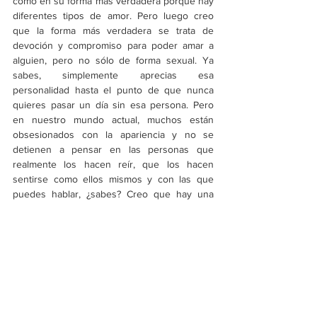
como en su forma más verdadera porque hay 
diferentes tipos de amor. Pero luego creo 
que la forma más verdadera se trata de 
devoción y compromiso para poder amar a 
alguien, pero no sólo de forma sexual. Ya 
sabes, simplemente aprecias esa 
personalidad hasta el punto de que nunca 
quieres pasar un día sin esa persona. Pero 
en nuestro mundo actual, muchos están 
obsesionados con la apariencia y no se 
detienen a pensar en las personas que 
realmente los hacen reír, que los hacen 
sentirse como ellos mismos y con las que 
puedes hablar, ¿sabes? Creo que hay una 
obsesión hoy en día sobre como calificar a 
las personas en una especie de espectro de 
competencia similar, algo como cuánto dinero 
tienen y qué tan guapos son. Yo creo que el 
verdadero amor es simplemente con quién te 
encanta hablar. Obviamente es genial tener 
una relación sexual también, pero el punto es 
que, sea ese alguien con quien te encanté 