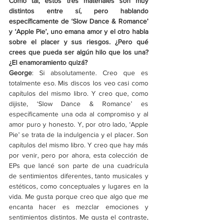
Como tal, estos tres materiales son muy 
distintos entre sí, pero hablando 
específicamente de ‘Slow Dance & Romance’ 
y ‘
Apple Pie
’, uno emana amor y el otro habla 
sobre el placer y sus riesgos. ¿Pero qué 
crees que pueda ser algún hilo que los una? 
¿El enamoramiento quizá?
George
: Si absolutamente. Creo que es 
totalmente eso. Mis discos los veo casi como 
capítulos del mismo libro. Y creo que, como 
dijiste, ‘Slow Dance & Romance’ es 
específicamente una oda al compromiso y al 
amor puro y honesto. Y, por otro lado, ‘
Apple 
Pie
’ se trata de la indulgencia y el placer. Son 
capítulos del mismo libro. Y creo que hay más 
por venir, pero por ahora, esta colección de 
EPs que lancé son parte de una cuadrícula 
de sentimientos diferentes, tanto musicales y 
estéticos, como conceptuales y lugares en la 
vida. Me gusta porque creo que algo que me 
encanta hacer es mezclar emociones y 
sentimientos distintos. Me gusta el contraste, 